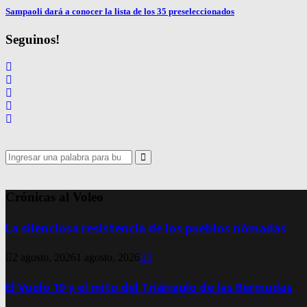
Sampaoli dará a conocer la lista de los 35 preseleccionados
Seguinos!
Search
for:
Search
Crónicas al Voleo
La silenciosa resistencia de los pueblos nómadas
2 agosto, 2026
1 agosto, 2026
0
El Vuelo 19 y el mito del Triángulo de las Bermudas