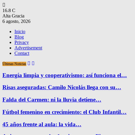
16.8
C
Alta Gracia
6 agosto, 2026
Inicio
Blog
Privacy
Advertisement
Contact
Últimas Noticias
Energía limpia y cooperativismo: así funciona el…
Risas aseguradas: Camilo Nicolás llega con su…
Falda del Carmen: ni la lluvia detiene…
Fútbol femenino en crecimiento: el Club Infantil…
45 años frente al aula: la vida…