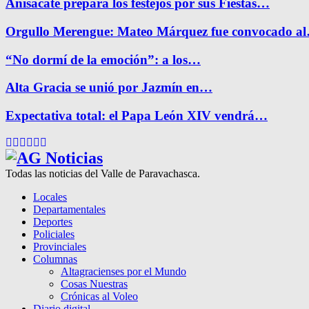
Anisacate prepara los festejos por sus Fiestas…
Orgullo Merengue: Mateo Márquez fue convocado a
“No dormí de la emoción”: a los…
Alta Gracia se unió por Jazmín en…
Expectativa total: el Papa León XIV vendrá…
Facebook
Twitter
Instagram
Pinterest
Google
Youtube
Todas las noticias del Valle de Paravachasca.
Locales
Departamentales
Deportes
Policiales
Provinciales
Columnas
Altagracienses por el Mundo
Cosas Nuestras
Crónicas al Voleo
Diario digital