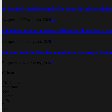
El Hospital de Niños cambió la historia de la cardiol
4 agosto, 2026
4 agosto, 2026
0
Cambios puertas adentro: el Hospital Illia refuerza s
3 agosto, 2026
3 agosto, 2026
0
Centros de salud locales impulsan acciones por la S
3 agosto, 2026
3 agosto, 2026
0
Clima
Alta Gracia
cielo claro
33%
11km/h
4%
17
°
C