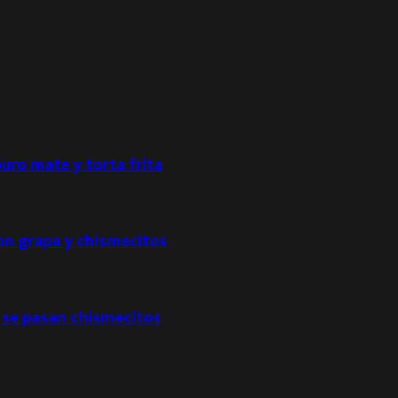
puro mate y torta frita
con grapa y chismecitos
 se pasan chismecitos