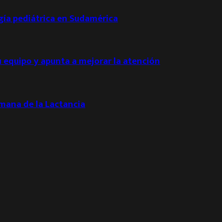
ogía pediátrica en Sudamérica
u equipo y apunta a mejorar la atención
emana de la Lactancia