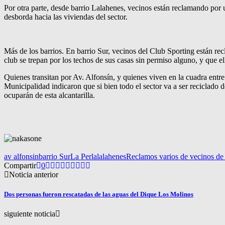
Por otra parte, desde barrio Lalahenes, vecinos están reclamando por u
desborda hacia las viviendas del sector.
Más de los barrios. En barrio Sur, vecinos del Club Sporting están re
club se trepan por los techos de sus casas sin permiso alguno, y que el
Quienes transitan por Av. Alfonsín, y quienes viven en la cuadra entre
Municipalidad indicaron que si bien todo el sector va a ser reciclado
ocuparán de esta alcantarilla.
av alfonsin
barrio Sur
La Perla
lalahenes
Reclamos varios de vecinos de d
Compartir
0
Noticia anterior
Dos personas fueron rescatadas de las aguas del Dique Los Molinos
siguiente noticia