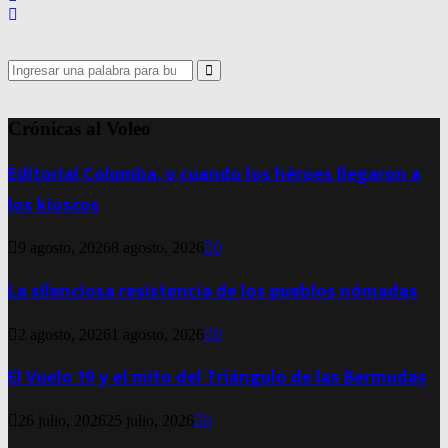
Search
for:
Search
Crónicas al Voleo
Editorial Columba, o cuando los héroes llegaron a
los kioscos
9 agosto, 2026
8 agosto, 2026
0
La silenciosa resistencia de los pueblos nómadas
2 agosto, 2026
1 agosto, 2026
0
El Vuelo 19 y el mito del Triángulo de las Bermudas
26 julio, 2026
25 julio, 2026
0