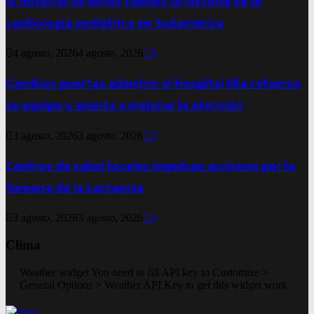
El Hospital de Niños cambió la historia de la
cardiología pediátrica en Sudamérica
4 agosto, 2026
4 agosto, 2026
0
Cambios puertas adentro: el Hospital Illia refuerza
su equipo y apunta a mejorar la atención
3 agosto, 2026
3 agosto, 2026
0
Centros de salud locales impulsan acciones por la
Semana de la Lactancia
3 agosto, 2026
3 agosto, 2026
0
Clima
Weather widget
You need to fill API key to Customize >
General Options > Weather API Key to get this widget work.