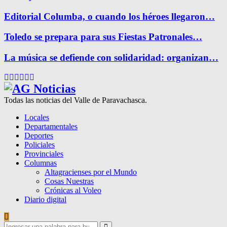
Editorial Columba, o cuando los héroes llegaron…
Toledo se prepara para sus Fiestas Patronales…
La música se defiende con solidaridad: organizan…
Facebook
Twitter
Instagram
Pinterest
Google
Youtube
Todas las noticias del Valle de Paravachasca.
Locales
Departamentales
Deportes
Policiales
Provinciales
Columnas
Altagracienses por el Mundo
Cosas Nuestras
Crónicas al Voleo
Diario digital
Search