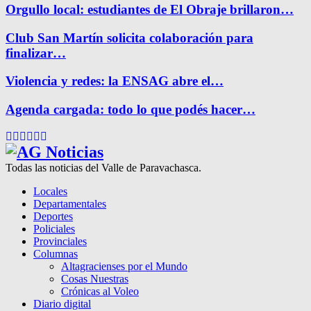
Orgullo local: estudiantes de El Obraje brillaron…
Club San Martín solicita colaboración para
finalizar…
Violencia y redes: la ENSAG abre el…
Agenda cargada: todo lo que podés hacer…
Facebook
Twitter
Instagram
Pinterest
Google
Youtube
Todas las noticias del Valle de Paravachasca.
Locales
Departamentales
Deportes
Policiales
Provinciales
Columnas
Altagracienses por el Mundo
Cosas Nuestras
Crónicas al Voleo
Diario digital