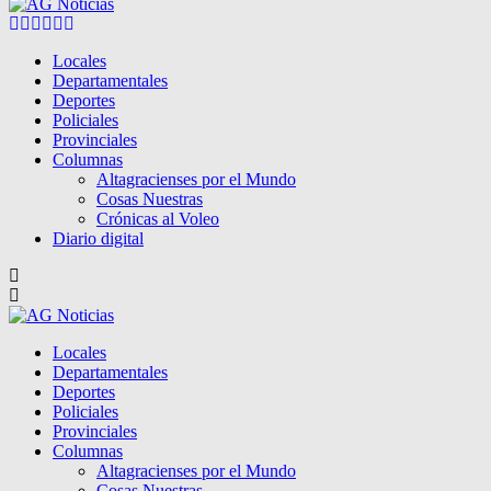
Facebook
Twitter
Instagram
Pinterest
Google
Youtube
Locales
Departamentales
Deportes
Policiales
Provinciales
Columnas
Altagracienses por el Mundo
Cosas Nuestras
Crónicas al Voleo
Diario digital
Locales
Departamentales
Deportes
Policiales
Provinciales
Columnas
Altagracienses por el Mundo
Cosas Nuestras