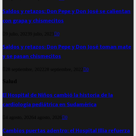
Saldos y retazos: Don Pepe y Don José se calientan
con grapa y chismecitos
9 julio, 2023
9 julio, 2023
0
Saldos y retazos: Don Pepe y Don José toman mate
y se pasan chismecitos
28 septiembre, 2022
28 septiembre, 2022
0
Salud
El Hospital de Niños cambió la historia de la
cardiología pediátrica en Sudamérica
4 agosto, 2026
4 agosto, 2026
0
Cambios puertas adentro: el Hospital Illia refuerza