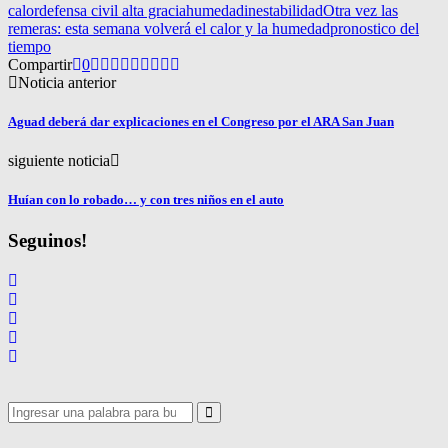
calor
defensa civil alta gracia
humedad
inestabilidad
Otra vez las
remeras: esta semana volverá el calor y la humedad
pronostico del
tiempo
Compartir
0
Noticia anterior
Aguad deberá dar explicaciones en el Congreso por el ARA San Juan
siguiente noticia
Huían con lo robado… y con tres niños en el auto
Seguinos!
Search
for:
Search