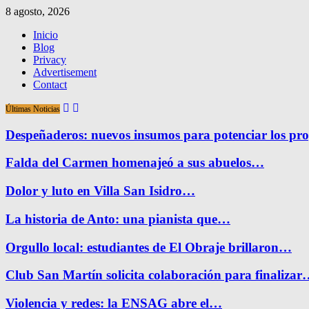
8 agosto, 2026
Inicio
Blog
Privacy
Advertisement
Contact
Últimas Noticias
Despeñaderos: nuevos insumos para potenciar los pr
Falda del Carmen homenajeó a sus abuelos…
Dolor y luto en Villa San Isidro…
La historia de Anto: una pianista que…
Orgullo local: estudiantes de El Obraje brillaron…
Club San Martín solicita colaboración para finaliza
Violencia y redes: la ENSAG abre el…