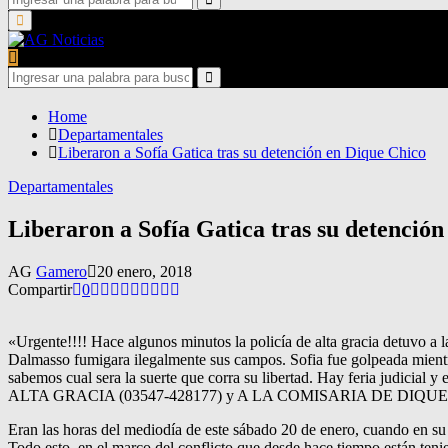
for:
Search
Primary
Menu
Search
for:
Search
Home
Departamentales
Liberaron a Sofía Gatica tras su detención en Dique Chico
Departamentales
Liberaron a Sofía Gatica tras su detenció
AG
Gamero
20 enero, 2018
Compartir
0
«Urgente!!!! Hace algunos minutos la policía de alta gracia detuvo a
Dalmasso fumigara ilegalmente sus campos. Sofia fue golpeada mientra
sabemos cual sera la suerte que corra su libertad. Hay feria jud
ALTA GRACIA (03547-428177) y A LA COMISARIA DE DIQUE
Eran las horas del mediodía de este sábado 20 de enero, cuando en su
Todo esto, en el marco del conflicto que desde hace tiempo están ten