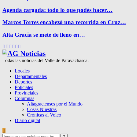
Agenda cargada: todo lo que podés hacer…
Marcos Torres encabezó una recorrida en Cruz…
Alta Gracia se mete de lleno en…
Facebook
Twitter
Instagram
Pinterest
Google
Youtube
Todas las noticias del Valle de Paravachasca.
Locales
Departamentales
Deportes
Policiales
Provinciales
Columnas
Altagracienses por el Mundo
Cosas Nuestras
Crónicas al Voleo
Diario digital
Search