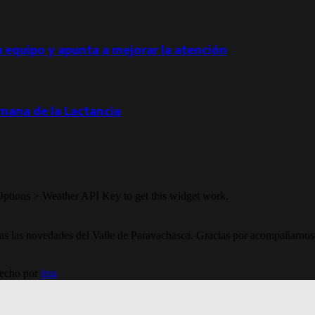
u equipo y apunta a mejorar la atención
emana de la Lactancia
Options > Weather API Key to get this widget work.
todas las novedades del Valle de Paravachasca. Gracias por acompañarnos
Hecho por
lma