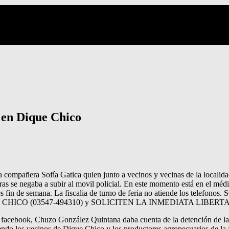
n en Dique Chico
 la compañera Sofía Gatica quien junto a vecinos y vecinas de la locali
s se negaba a subir al movil policial. En este momento está en el médi
icial y es fin de semana. La fiscalia de turno de feria no atiend
 CHICO (03547-494310) y SOLICITEN LA INMEDIATA LIBERTA
 facebook, Chuzo González Quintana daba cuenta de la detención de la 
iendo los vecinos de Dique Chico y los productores agropecuarios de la