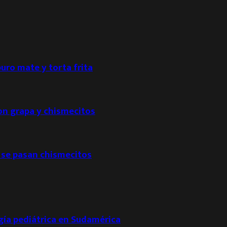
puro mate y torta frita
con grapa y chismecitos
 se pasan chismecitos
ogía pediátrica en Sudamérica