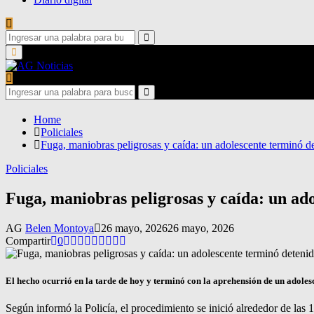
Search
for:
Search
Primary
Menu
Search
for:
Search
Home
Policiales
Fuga, maniobras peligrosas y caída: un adolescente terminó d
Policiales
Fuga, maniobras peligrosas y caída: un ad
AG
Belen Montoya
26 mayo, 2026
26 mayo, 2026
Compartir
0
El hecho ocurrió en la tarde de hoy y terminó con la aprehensión de un adolesc
Según informó la Policía, el procedimiento se inició alrededor de las 