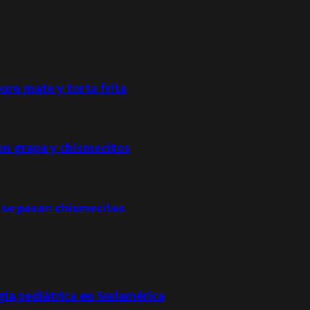
puro mate y torta frita
con grapa y chismecitos
 se pasan chismecitos
ogía pediátrica en Sudamérica