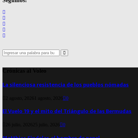
Seguinos!
Search
for:
Search
Crónicas al Voleo
La silenciosa resistencia de los pueblos nómadas
2 agosto, 2026
1 agosto, 2026
0
El Vuelo 19 y el mito del Triángulo de las Bermudas
26 julio, 2026
25 julio, 2026
0