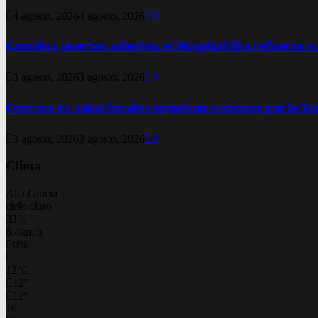
4 agosto, 2026
4 agosto, 2026
0
Cambios puertas adentro: el Hospital Illia refuerza s
3 agosto, 2026
3 agosto, 2026
0
Centros de salud locales impulsan acciones por la S
3 agosto, 2026
3 agosto, 2026
0
Clima
Alta Gracia
cielo claro
33%
8.4km/h
0%
12
°
C
12
°
12
°
10
°