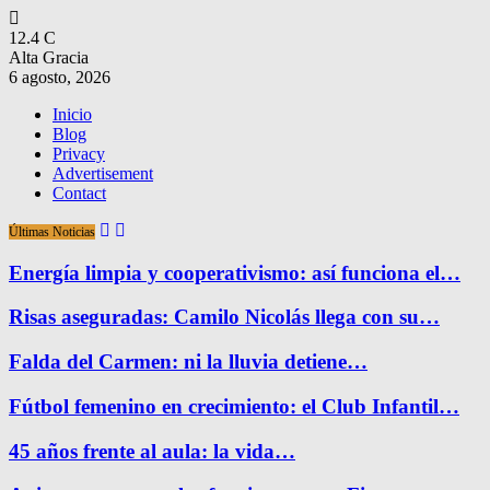
12.4
C
Alta Gracia
6 agosto, 2026
Inicio
Blog
Privacy
Advertisement
Contact
Últimas Noticias
Energía limpia y cooperativismo: así funciona el…
Risas aseguradas: Camilo Nicolás llega con su…
Falda del Carmen: ni la lluvia detiene…
Fútbol femenino en crecimiento: el Club Infantil…
45 años frente al aula: la vida…