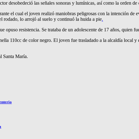
uctor desobedeció las señales sonoras y lumínicas, así como la orden de
nte el cual el joven realizó maniobras peligrosas con la intención de e
 rodado, lo arrojó al suelo y continuó la huida a pie
.
que opuso resistencia. Se trataba de un adolescente de 17 años, quien f
ella 110cc de color negro. El joven fue trasladado a la alcaldía local y 
l Santa María.
enterio
a