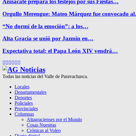
Anisacate prepara los festejos por sus Fiestas…
Orgullo Merengue: Mateo Márquez fue convocado a
“No dormí de la emoción”: a los…
Alta Gracia se unió por Jazmín en…
Expectativa total: el Papa León XIV vendrá…
Facebook
Twitter
Instagram
Pinterest
Google
Youtube
Todas las noticias del Valle de Paravachasca.
Locales
Departamentales
Deportes
Policiales
Provinciales
Columnas
Altagracienses por el Mundo
Cosas Nuestras
Crónicas al Voleo
Diario digital