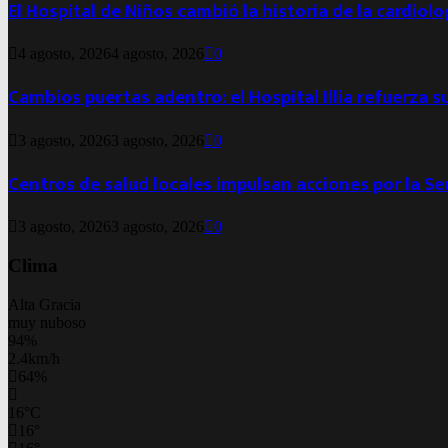
El Hospital de Niños cambió la historia de la cardiol
4 agosto, 2026
4 agosto, 2026
0
Cambios puertas adentro: el Hospital Illia refuerza s
3 agosto, 2026
3 agosto, 2026
0
Centros de salud locales impulsan acciones por la S
3 agosto, 2026
3 agosto, 2026
0
Clima
Alta Gracia
muy nuboso
94%
2.4km/h
64%
16
°
C
16
°