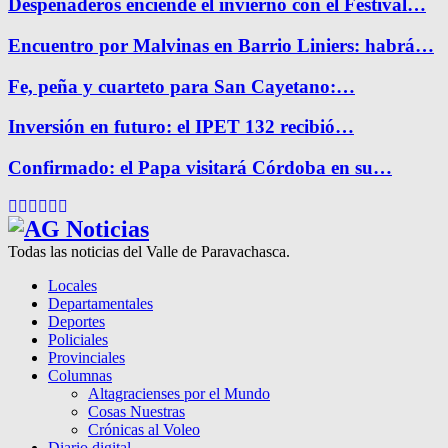
Despeñaderos enciende el invierno con el Festival…
Encuentro por Malvinas en Barrio Liniers: habrá…
Fe, peña y cuarteto para San Cayetano:…
Inversión en futuro: el IPET 132 recibió…
Confirmado: el Papa visitará Córdoba en su…
Facebook
Twitter
Instagram
Pinterest
Google
Youtube
Todas las noticias del Valle de Paravachasca.
Locales
Departamentales
Deportes
Policiales
Provinciales
Columnas
Altagracienses por el Mundo
Cosas Nuestras
Crónicas al Voleo
Diario digital