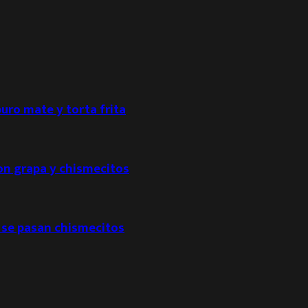
puro mate y torta frita
con grapa y chismecitos
 se pasan chismecitos