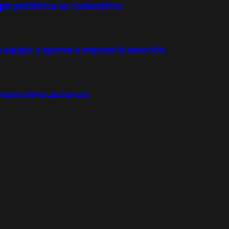
ogía pediátrica en Sudamérica
u equipo y apunta a mejorar la atención
emana de la Lactancia