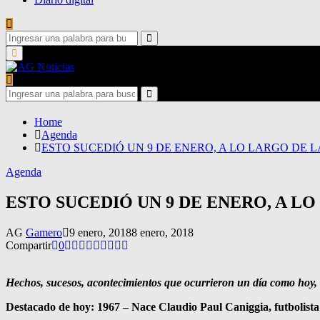
Search
for:
Search
Primary
Menu
Search
for:
Search
Home
Agenda
ESTO SUCEDIÓ UN 9 DE ENERO, A LO LARGO DE L
Agenda
ESTO SUCEDIÓ UN 9 DE ENERO, A L
AG
Gamero
9 enero, 2018
8 enero, 2018
Compartir
0
Hechos, sucesos, acontecimientos que ocurrieron un día como hoy, a l
Destacado de hoy: 1967 – Nace Claudio Paul Caniggia, futbolista 