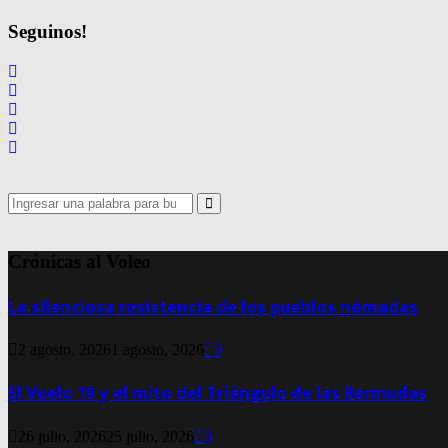
Seguinos!
Search
for:
Search
Crónicas al Voleo
La silenciosa resistencia de los pueblos nómadas
2 agosto, 2026
1 agosto, 2026
0
El Vuelo 19 y el mito del Triángulo de las Bermudas
26 julio, 2026
25 julio, 2026
0