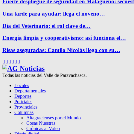
Fuerte despliegue de seguridad en Malagueño: secue
Una tarde para ayudar: llega el noveno…
Día del Veterinario: el rol clave de…
Energía limpia y cooperativismo: así funciona el…
Risas aseguradas: Camilo Nicolás llega con su…
Facebook
Twitter
Instagram
Pinterest
Google
Youtube
Todas las noticias del Valle de Paravachasca.
Locales
Departamentales
Deportes
Policiales
Provinciales
Columnas
Altagracienses por el Mundo
Cosas Nuestras
Crónicas al Voleo
Diario digital