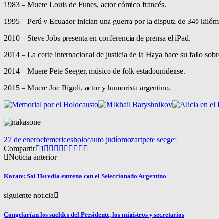
1983 – Muere Louis de Funes, actor cómico francés.
1995 – Perú y Ecuador inician una guerra por la disputa de 340 kilóme
2010 – Steve Jobs presenta en conferencia de prensa el iPad.
2014 – La corte internacional de justicia de la Haya hace su fallo sob
2014 – Muere Pete Seeger, músico de folk estadounidense.
2015 – Muere Joe Rígoli, actor y humorista argentino.
27 de enero
efemerides
holocauto judío
mozart
pete seeger
Compartir
1
Noticia anterior
Karate: Sol Heredia entrena con el Seleccionado Argentino
siguiente noticia
Congelarían los sueldos del Presidente, los ministros y secretarios