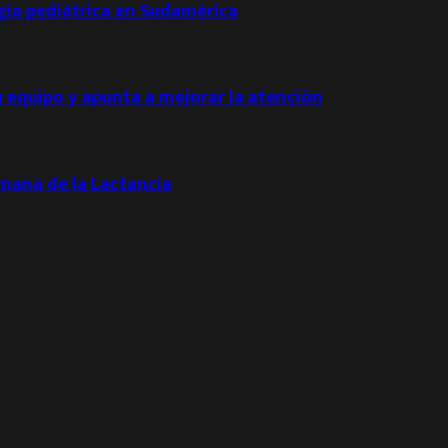
ogía pediátrica en Sudamérica
u equipo y apunta a mejorar la atención
emana de la Lactancia