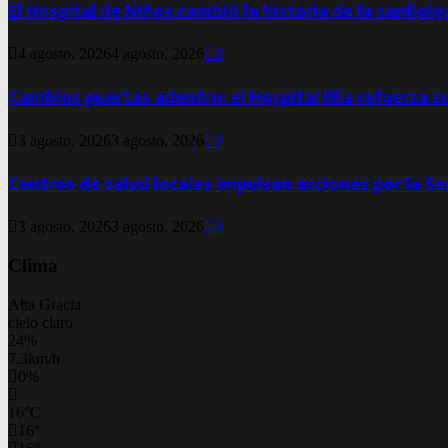
El Hospital de Niños cambió la historia de la cardiol
4 agosto, 2026
4 agosto, 2026
0
Cambios puertas adentro: el Hospital Illia refuerza s
3 agosto, 2026
3 agosto, 2026
0
Centros de salud locales impulsan acciones por la S
3 agosto, 2026
3 agosto, 2026
0
Clima
Alta Gracia
cielo claro
24%
7.3km/h
0%
16
°
C
16
°