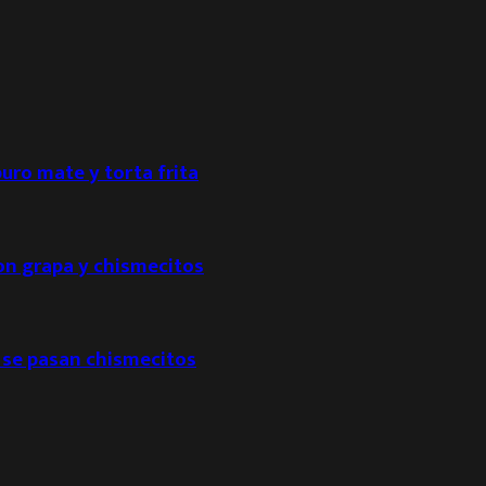
puro mate y torta frita
con grapa y chismecitos
 se pasan chismecitos