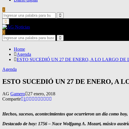
Search
for:
Search
Primary
Menu
Search
for:
Search
Home
Agenda
ESTO SUCEDIÓ UN 27 DE ENERO, A LO LARGO DE 
Agenda
ESTO SUCEDIÓ UN 27 DE ENERO, A L
AG
Gamero
27 enero, 2018
Compartir
1
Hechos, sucesos, acontecimientos que ocurrieron un día como hoy, a 
Destacado de hoy: 1756 – Nace Wolfgang A. Mozart, músico austrí