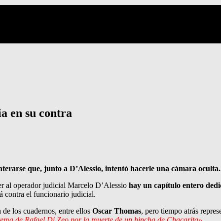
a en su contra
enterarse que, junto a D’Alessio, intentó hacerle una cámara oculta.
r al operador judicial Marcelo D’Alessio
hay un capítulo entero dedic
á contra el funcionario judicial.
 de los cuadernos, entre ellos
Oscar Thomas
, pero tiempo atrás repre
 tema de Rafael Di Zeo por la muerte de un hincha de Chacarita».