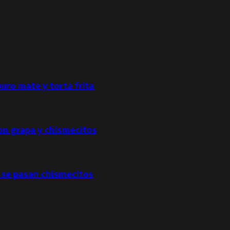
puro mate y torta frita
con grapa y chismecitos
 se pasan chismecitos