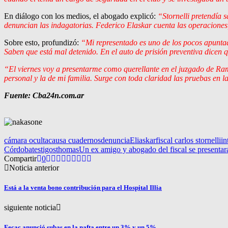
En diálogo con los medios, el abogado explicó:
“Stornelli pretendía 
denuncian las indagatorias. Federico Elaskar cuenta las operacione
Sobre esto, profundizó:
“Mi representado es uno de los pocos apuntad
Saben que está mal detenido. En el auto de prisión preventiva dicen 
“El viernes voy a presentarme como querellante en el juzgado de Ra
personal y la de mi familia. Surge con toda claridad las pruebas en l
Fuente: Cba24n.com.ar
cámara oculta
causa cuadernos
denuncia
Eliaskar
fiscal carlos stornelli
in
Córdoba
testigos
thomas
Un ex amigo y abogado del fiscal se presentará 
Compartir
0
Noticia anterior
Está a la venta bono contribución para el Hospital Illia
siguiente noticia
Fecac anunció subas en la nafta entre un 3% y un 5%