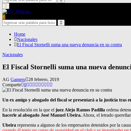
for:
Search
Primary
Menu
Search
for:
Search
Home
Nacionales
El Fiscal Stornelli suma una nueva denuncia en su contra
Nacionales
El Fiscal Stornelli suma una nueva denunci
AG
Gamero
28 febrero, 2019
Compartir
0
Un ex amigo y abogado del fiscal se presentará a la justicia tras 
En la resolución en la que el
juez Alejo Ramos Padilla
ordena detene
hacerle al abogado José Manuel Ubeira.
Ahora, el letrado querellar
Ubeira
representa a algunos de los empresarios detenidos por la causa
cuando él tenia un cargo de seguridad en el club y se investigaba un