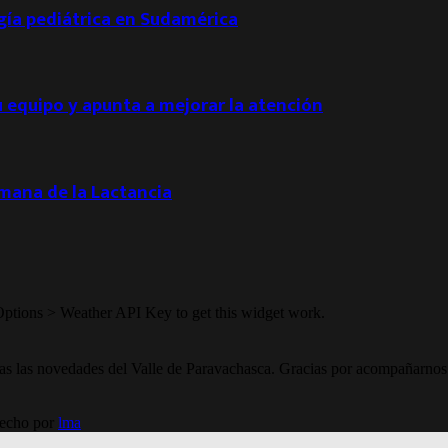
ogía pediátrica en Sudamérica
u equipo y apunta a mejorar la atención
emana de la Lactancia
Options > Weather API Key to get this widget work.
todas las novedades del Valle de Paravachasca. Gracias por acompañarnos
Hecho por
lma