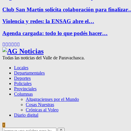
Club San Martín solicita colaboración para finaliza
Violencia y redes: la ENSAG abre el…
Agenda cargada: todo lo que podés hacer…
Facebook
Twitter
Instagram
Pinterest
Google
Youtube
Todas las noticias del Valle de Paravachasca.
Locales
Departamentales
Deportes
Policiales
Provinciales
Columnas
Altagracienses por el Mundo
Cosas Nuestras
Crónicas al Voleo
Diario digital
Search