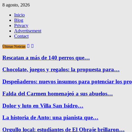
8 agosto, 2026
Inicio
Blog
Privacy
Advertisement
Contact
Últimas Noticias
Rescatan a más de 140 perros que…
Chocolate, juegos y regalos: la propuesta para…
Despeñaderos: nuevos insumos para potenciar los pr
Falda del Carmen homenajeó a sus abuelos…
Dolor y luto en Villa San Isidro…
La historia de Anto: una pianista que…
Orgullo local: estudiantes de El Obraje brillaron…