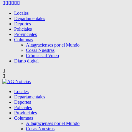
Facebook
Twitter
Instagram
Pinterest
Google
Youtube
Locales
Departamentales
Deportes
Policiales
Provinciales
Columnas
Altagracienses por el Mundo
Cosas Nuestras
Crónicas al Voleo
Diario digital
Locales
Departamentales
Deportes
Policiales
Provinciales
Columnas
Altagracienses por el Mundo
Cosas Nuestras