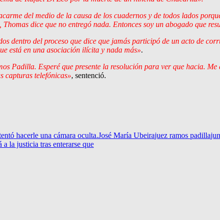
sacarme del medio de la causa de los cuadernos y de todos lados porqu
s, Thomas dice que no entregó nada. Entonces soy un abogado que res
os dentro del proceso que dice que jamás participó de un acto de cor
que está en una asociación ilícita y nada más»
.
mos Padilla. Esperé que presente la resolución para ver que hacia. M
as capturas telefónicas»
, sentenció.
tentó hacerle una cámara oculta.
José María Ubeira
juez ramos padilla
ju
a la justicia tras enterarse que