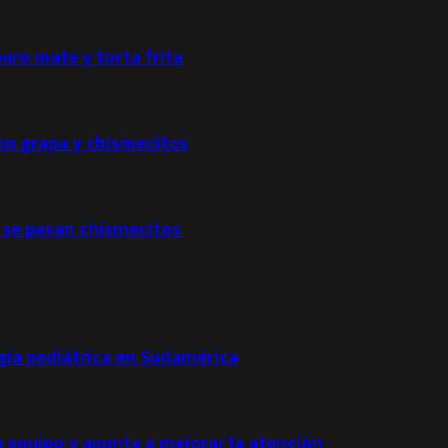
puro mate y torta frita
con grapa y chismecitos
 se pasan chismecitos
ogía pediátrica en Sudamérica
u equipo y apunta a mejorar la atención