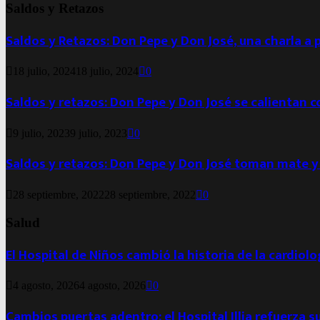
Saldos y Retazos
Saldos y Retazos: Don Pepe y Don José, una charla a 
18 julio, 2024
18 julio, 2024
0
Saldos y retazos: Don Pepe y Don José se calientan 
9 julio, 2023
9 julio, 2023
0
Saldos y retazos: Don Pepe y Don José toman mate y
28 septiembre, 2022
28 septiembre, 2022
0
Salud
El Hospital de Niños cambió la historia de la cardiol
4 agosto, 2026
4 agosto, 2026
0
Cambios puertas adentro: el Hospital Illia refuerza s