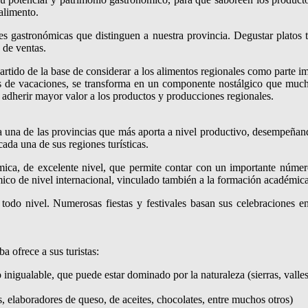
 alimento.
des gastronómicas que distinguen a nuestra provincia. Degustar platos t
 de ventas.
rtido de la base de considerar a los alimentos regionales como parte im
s de vacaciones, se transforma en un componente nostálgico que muchas
 adherir mayor valor a los productos y producciones regionales.
 una de las provincias que más aporta a nivel productivo, desempeñando
ada una de sus regiones turísticas.
ica, de excelente nivel, que permite contar con un importante número 
ico de nivel internacional, vinculado también a la formación académica,
odo nivel. Numerosas fiestas y festivales basan sus celebraciones e
a ofrece a sus turistas:
o inigualable, que puede estar dominado por la naturaleza (sierras, valles
s, elaboradores de queso, de aceites, chocolates, entre muchos otros)