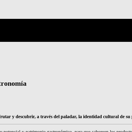
stronomía
rutar y descubrir, a través del paladar, la identidad cultural de su
su potencial y patrimonio gastronómico, para que saboreen los producto