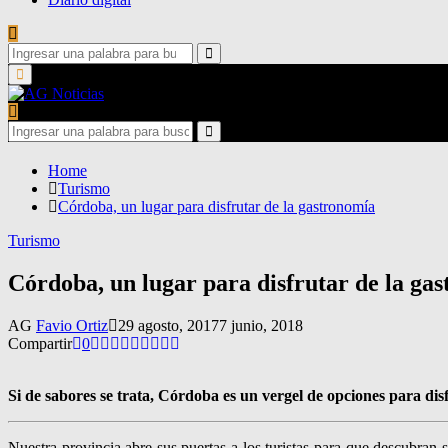
Search
for:
Search
Primary
Menu
Search
for:
Search
Home
Turismo
Córdoba, un lugar para disfrutar de la gastronomía
Turismo
Córdoba, un lugar para disfrutar de la ga
AG
Favio Ortiz
29 agosto, 2017
7 junio, 2018
Compartir
0
Si de sabores se trata, Córdoba es un vergel de opciones para disf
Nuestra provincia abre sus puertas a los turistas para que descubran 