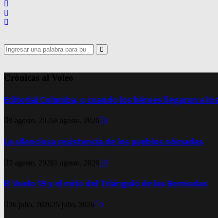
Search
for:
Search
Crónicas al Voleo
Editorial Columba, o cuando los héroes llegaron a lo
9 agosto, 2026
8 agosto, 2026
0
La silenciosa resistencia de los pueblos nómadas
2 agosto, 2026
1 agosto, 2026
0
El Vuelo 19 y el mito del Triángulo de las Bermudas
26 julio, 2026
25 julio, 2026
0