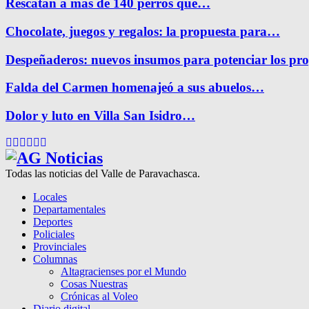
Rescatan a más de 140 perros que…
Chocolate, juegos y regalos: la propuesta para…
Despeñaderos: nuevos insumos para potenciar los pr
Falda del Carmen homenajeó a sus abuelos…
Dolor y luto en Villa San Isidro…
Facebook
Twitter
Instagram
Pinterest
Google
Youtube
Todas las noticias del Valle de Paravachasca.
Locales
Departamentales
Deportes
Policiales
Provinciales
Columnas
Altagracienses por el Mundo
Cosas Nuestras
Crónicas al Voleo
Diario digital