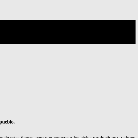
 pueblo.
s de estas tierras, para que conozcan los ciclos productivos y valoren