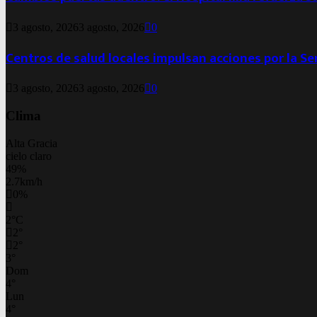
3 agosto, 2026
3 agosto, 2026
0
Centros de salud locales impulsan acciones por la S
3 agosto, 2026
3 agosto, 2026
0
Clima
Alta Gracia
cielo claro
49%
2.7km/h
0%
2
°
C
2
°
2
°
3
°
Dom
4
°
Lun
4
°