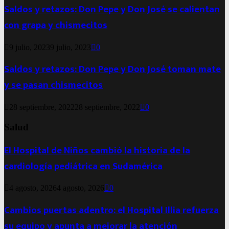
Saldos y retazos: Don Pepe y Don José se calientan
con grapa y chismecitos
9 julio, 2023
9 julio, 2023
0
Saldos y retazos: Don Pepe y Don José toman mate
y se pasan chismecitos
28 septiembre, 2022
28 septiembre, 2022
0
Salud
El Hospital de Niños cambió la historia de la
cardiología pediátrica en Sudamérica
4 agosto, 2026
4 agosto, 2026
0
Cambios puertas adentro: el Hospital Illia refuerza
su equipo y apunta a mejorar la atención