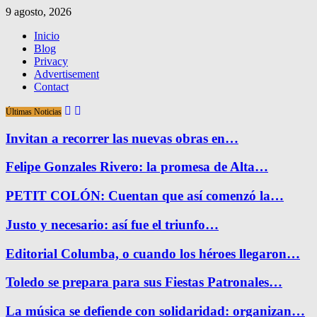
9 agosto, 2026
Inicio
Blog
Privacy
Advertisement
Contact
Últimas Noticias
Invitan a recorrer las nuevas obras en…
Felipe Gonzales Rivero: la promesa de Alta…
PETIT COLÓN: Cuentan que así comenzó la…
Justo y necesario: así fue el triunfo…
Editorial Columba, o cuando los héroes llegaron…
Toledo se prepara para sus Fiestas Patronales…
La música se defiende con solidaridad: organizan…