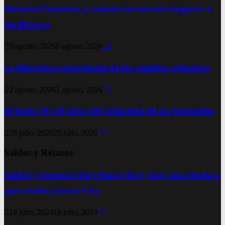
Editorial Columba, o cuando los héroes llegaron a
los kioscos
9 agosto, 2026
8 agosto, 2026
0
La silenciosa resistencia de los pueblos nómadas
2 agosto, 2026
1 agosto, 2026
0
El Vuelo 19 y el mito del Triángulo de las Bermudas
26 julio, 2026
25 julio, 2026
0
Saldos y Retazos
Saldos y Retazos: Don Pepe y Don José, una charla a
puro mate y torta frita
18 julio, 2024
18 julio, 2024
0