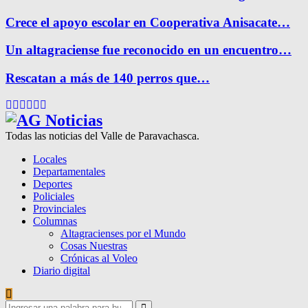
Crece el apoyo escolar en Cooperativa Anisacate…
Un altagraciense fue reconocido en un encuentro…
Rescatan a más de 140 perros que…
Facebook
Twitter
Instagram
Pinterest
Google
Youtube
Todas las noticias del Valle de Paravachasca.
Locales
Departamentales
Deportes
Policiales
Provinciales
Columnas
Altagracienses por el Mundo
Cosas Nuestras
Crónicas al Voleo
Diario digital
Search