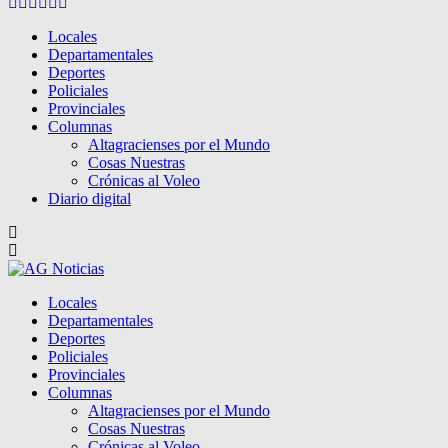
Facebook
Twitter
Instagram
Pinterest
Google
Youtube
Locales
Departamentales
Deportes
Policiales
Provinciales
Columnas
Altagracienses por el Mundo
Cosas Nuestras
Crónicas al Voleo
Diario digital
Locales
Departamentales
Deportes
Policiales
Provinciales
Columnas
Altagracienses por el Mundo
Cosas Nuestras
Crónicas al Voleo