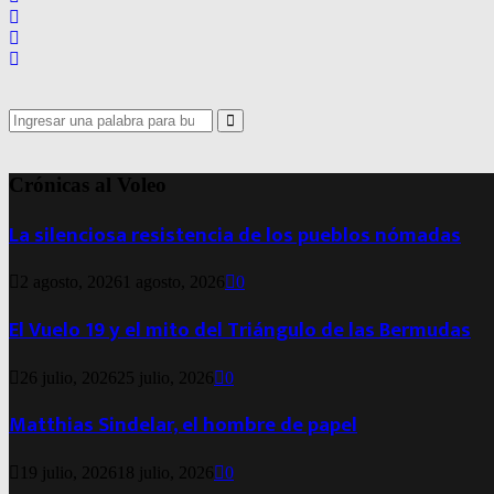
Search
for:
Search
Crónicas al Voleo
La silenciosa resistencia de los pueblos nómadas
2 agosto, 2026
1 agosto, 2026
0
El Vuelo 19 y el mito del Triángulo de las Bermudas
26 julio, 2026
25 julio, 2026
0
Matthias Sindelar, el hombre de papel
19 julio, 2026
18 julio, 2026
0