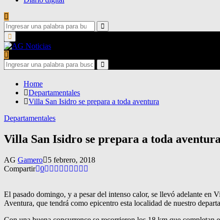
Search
for:
Search
Primary
Menu
Search
for:
Search
Home
Departamentales
Villa San Isidro se prepara a toda aventura
Departamentales
Villa San Isidro se prepara a toda aventur
AG
Gamero
5 febrero, 2018
Compartir
0
El pasado domingo, y a pesar del intenso calor, se llevó adelante en V
Aventura, que tendrá como epicentro esta localidad de nuestro depart
Con una buena concurrence se recorrieron los 18 km que completan el c