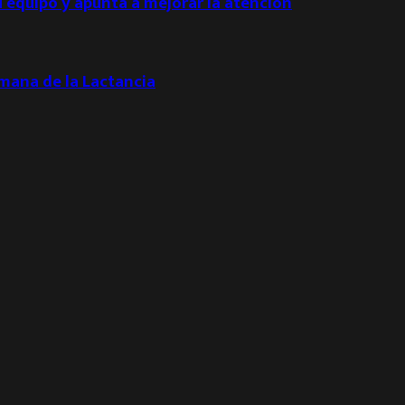
u equipo y apunta a mejorar la atención
emana de la Lactancia