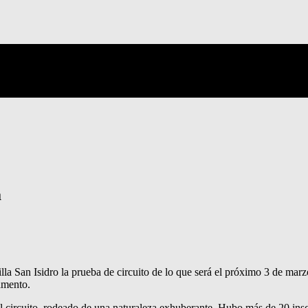
a
illa San Isidro la prueba de circuito de lo que será el próximo 3 de mar
amento.
ircuito, rodeado de una naturaleza exhuberante. Hubo más de 20 inscrip