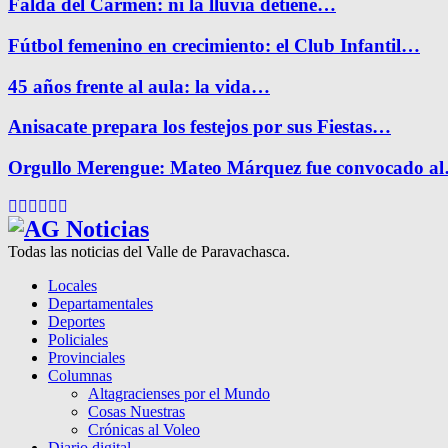
Falda del Carmen: ni la lluvia detiene…
Fútbol femenino en crecimiento: el Club Infantil…
45 años frente al aula: la vida…
Anisacate prepara los festejos por sus Fiestas…
Orgullo Merengue: Mateo Márquez fue convocado a
Facebook
Twitter
Instagram
Pinterest
Google
Youtube
Todas las noticias del Valle de Paravachasca.
Locales
Departamentales
Deportes
Policiales
Provinciales
Columnas
Altagracienses por el Mundo
Cosas Nuestras
Crónicas al Voleo
Diario digital