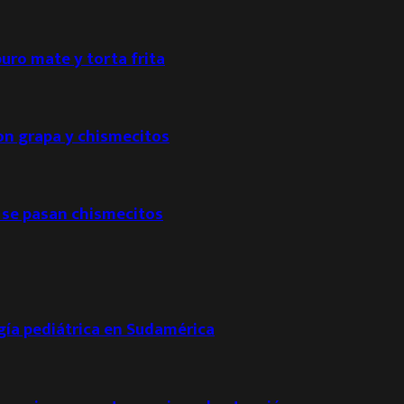
puro mate y torta frita
con grapa y chismecitos
 se pasan chismecitos
ogía pediátrica en Sudamérica