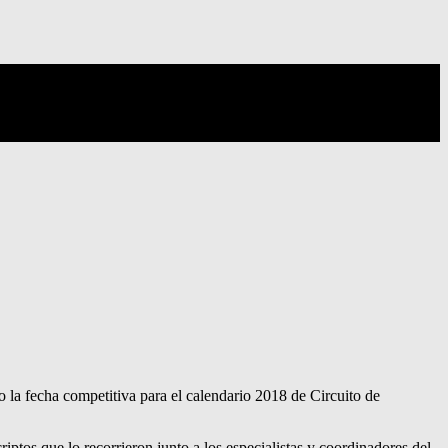
zo la fecha competitiva para el calendario 2018 de Circuito de
tos que lo recorrieron junto a los especialistas y coordinadores del