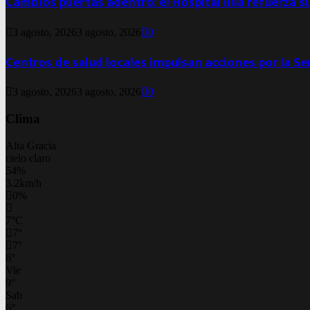
Cambios puertas adentro: el Hospital Illia refuerza s
3 agosto, 2026
3 agosto, 2026
0
Centros de salud locales impulsan acciones por la S
3 agosto, 2026
3 agosto, 2026
0
Clima
Alta Gracia
cielo claro
54%
3.2km/h
0%
7
°
C
7
°
7
°
6
°
Vie
9
°
Sab
6
°