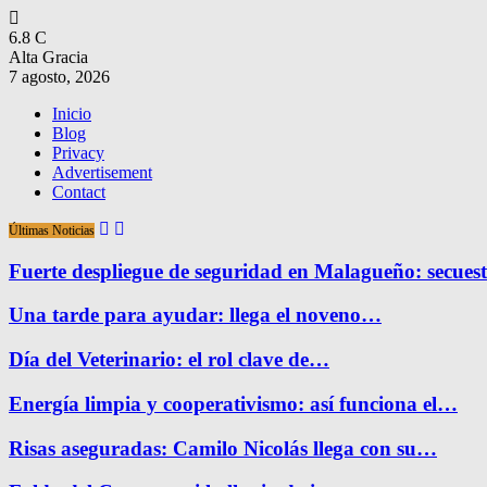
6.8
C
Alta Gracia
7 agosto, 2026
Inicio
Blog
Privacy
Advertisement
Contact
Últimas Noticias
Fuerte despliegue de seguridad en Malagueño: secue
Una tarde para ayudar: llega el noveno…
Día del Veterinario: el rol clave de…
Energía limpia y cooperativismo: así funciona el…
Risas aseguradas: Camilo Nicolás llega con su…