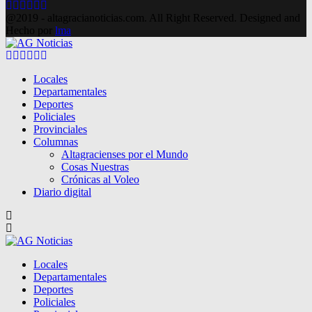
Facebook
Twitter
Instagram
Pinterest
Google
Youtube
@2019 - altagracianoticias.com. All Right Reserved. Designed and
Hecho por
lma
Facebook
Twitter
Instagram
Pinterest
Google
Youtube
Locales
Departamentales
Deportes
Policiales
Provinciales
Columnas
Altagracienses por el Mundo
Cosas Nuestras
Crónicas al Voleo
Diario digital
Locales
Departamentales
Deportes
Policiales