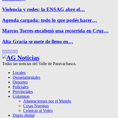
Violencia y redes: la ENSAG abre el…
Agenda cargada: todo lo que podés hacer…
Marcos Torres encabezó una recorrida en Cruz…
Alta Gracia se mete de lleno en…
Facebook
Twitter
Instagram
Pinterest
Google
Youtube
Todas las noticias del Valle de Paravachasca.
Locales
Departamentales
Deportes
Policiales
Provinciales
Columnas
Altagracienses por el Mundo
Cosas Nuestras
Crónicas al Voleo
Diario digital