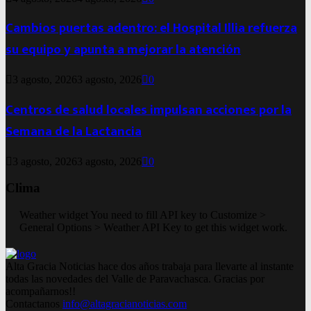
Cambios puertas adentro: el Hospital Illia refuerza
su equipo y apunta a mejorar la atención
3 agosto, 2026
3 agosto, 2026
0
Centros de salud locales impulsan acciones por la
Semana de la Lactancia
3 agosto, 2026
3 agosto, 2026
0
Clima
Weather widget
You need to fill API key to Customize >
General Options > Weather API Key to get this widget work.
Alta Gracia Noticias hace dos años trabaja para llevarte al instante
todas las novedades del Valle de Paravachasca. Gracias por
acompañarnos!!
Contactanos
info@altagracianoticias.com