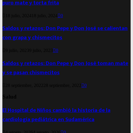
puro mate y torta frita
18 julio, 2024
18 julio, 2024
0
Saldos y retazos: Don Pepe y Don José se calientan
con grapa y chismecitos
9 julio, 2023
9 julio, 2023
0
Saldos y retazos: Don Pepe y Don José toman mate
y se pasan chismecitos
28 septiembre, 2022
28 septiembre, 2022
0
Salud
El Hospital de Niños cambió la historia de la
cardiología pediátrica en Sudamérica
4 agosto, 2026
4 agosto, 2026
0