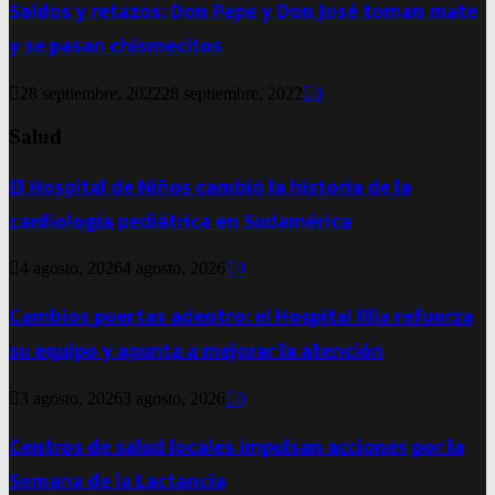
Saldos y retazos: Don Pepe y Don José toman mate
y se pasan chismecitos
28 septiembre, 2022
28 septiembre, 2022
0
Salud
El Hospital de Niños cambió la historia de la
cardiología pediátrica en Sudamérica
4 agosto, 2026
4 agosto, 2026
0
Cambios puertas adentro: el Hospital Illia refuerza
su equipo y apunta a mejorar la atención
3 agosto, 2026
3 agosto, 2026
0
Centros de salud locales impulsan acciones por la
Semana de la Lactancia