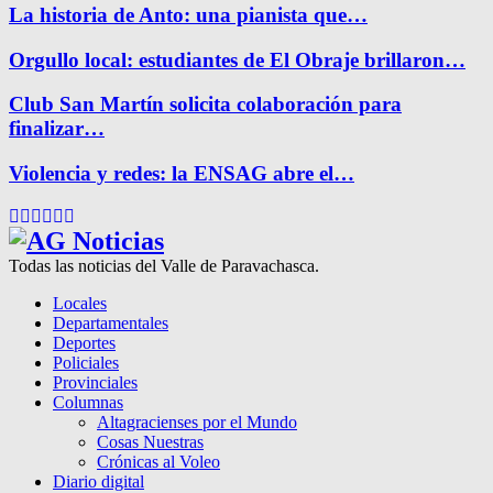
La historia de Anto: una pianista que…
Orgullo local: estudiantes de El Obraje brillaron…
Club San Martín solicita colaboración para
finalizar…
Violencia y redes: la ENSAG abre el…
Facebook
Twitter
Instagram
Pinterest
Google
Youtube
Todas las noticias del Valle de Paravachasca.
Locales
Departamentales
Deportes
Policiales
Provinciales
Columnas
Altagracienses por el Mundo
Cosas Nuestras
Crónicas al Voleo
Diario digital