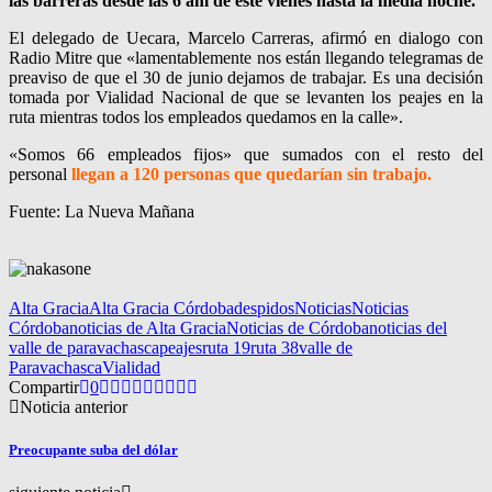
las barreras desde las 6 am de este vienes hasta la media noche.
El delegado de Uecara, Marcelo Carreras, afirmó en dialogo con
Radio Mitre que «lamentablemente nos están llegando telegramas de
preaviso de que el 30 de junio dejamos de trabajar. Es una decisión
tomada por Vialidad Nacional de que se levanten los peajes en la
ruta mientras todos los empleados quedamos en la calle».
«Somos 66 empleados fijos» que sumados con el resto del
personal
llegan a 120 personas que quedarían sin trabajo.
Fuente: La Nueva Mañana
Alta Gracia
Alta Gracia Córdoba
despidos
Noticias
Noticias
Córdoba
noticias de Alta Gracia
Noticias de Córdoba
noticias del
valle de paravachasca
peajes
ruta 19
ruta 38
valle de
Paravachasca
Vialidad
Compartir
0
Noticia anterior
Preocupante suba del dólar