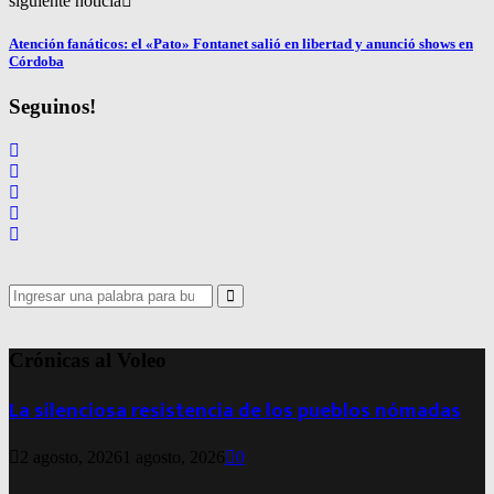
siguiente noticia
Atención fanáticos: el «Pato» Fontanet salió en libertad y anunció shows en
Córdoba
Seguinos!
Search
for:
Search
Crónicas al Voleo
La silenciosa resistencia de los pueblos nómadas
2 agosto, 2026
1 agosto, 2026
0