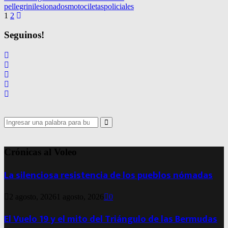
pellegrini
lesionados
motociletas
policiales
Navegación
1
2
de
Seguinos!
entradas
Search
for:
Search
Crónicas al Voleo
La silenciosa resistencia de los pueblos nómadas
2 agosto, 2026
1 agosto, 2026
0
El Vuelo 19 y el mito del Triángulo de las Bermudas