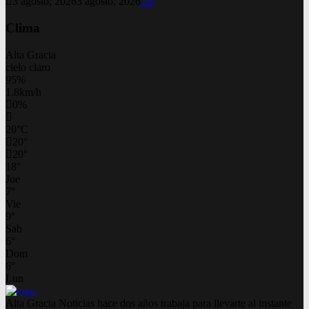
3 agosto, 2026
3 agosto, 2026
0
Clima
Alta Gracia
cielo claro
95%
1.8km/h
0%
20
°
C
20
°
20
°
18
°
Jue
7
°
Vie
9
°
Sab
6
°
Dom
6
°
Lun
Alta Gracia Noticias hace dos años trabaja para llevarte al instante