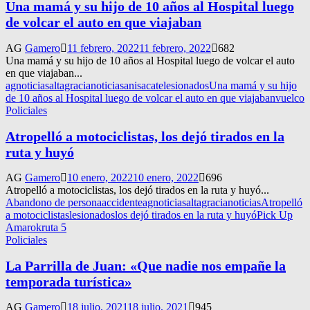
Una mamá y su hijo de 10 años al Hospital luego
de volcar el auto en que viajaban
AG
Gamero
11 febrero, 2022
11 febrero, 2022
682
Una mamá y su hijo de 10 años al Hospital luego de volcar el auto
en que viajaban...
agnoticias
altagracianoticias
anisacate
lesionados
Una mamá y su hijo
de 10 años al Hospital luego de volcar el auto en que viajaban
vuelco
Policiales
Atropelló a motociclistas, los dejó tirados en la
ruta y huyó
AG
Gamero
10 enero, 2022
10 enero, 2022
696
Atropelló a motociclistas, los dejó tirados en la ruta y huyó...
Abandono de persona
accidente
agnoticias
altagracianoticias
Atropelló
a motociclistas
lesionados
los dejó tirados en la ruta y huyó
Pick Up
Amarok
ruta 5
Policiales
La Parrilla de Juan: «Que nadie nos empañe la
temporada turística»
AG
Gamero
18 julio, 2021
18 julio, 2021
945