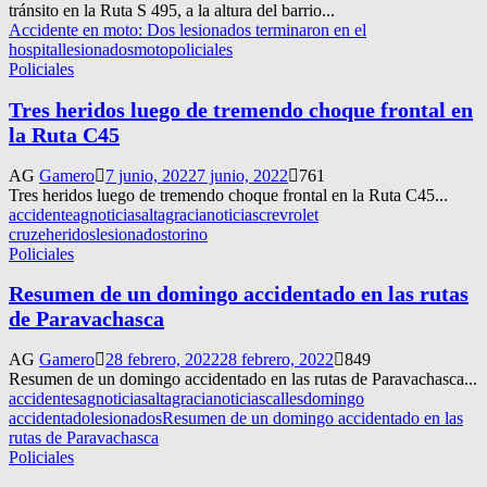
tránsito en la Ruta S 495, a la altura del barrio...
Accidente en moto: Dos lesionados terminaron en el
hospital
lesionados
moto
policiales
Policiales
Tres heridos luego de tremendo choque frontal en
la Ruta C45
AG
Gamero
7 junio, 2022
7 junio, 2022
761
Tres heridos luego de tremendo choque frontal en la Ruta C45...
accidente
agnoticias
altagracianoticias
crevrolet
cruze
heridos
lesionados
torino
Policiales
Resumen de un domingo accidentado en las rutas
de Paravachasca
AG
Gamero
28 febrero, 2022
28 febrero, 2022
849
Resumen de un domingo accidentado en las rutas de Paravachasca...
accidentes
agnoticias
altagracianoticias
calles
domingo
accidentado
lesionados
Resumen de un domingo accidentado en las
rutas de Paravachasca
Policiales