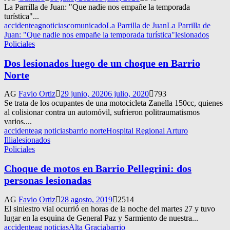
La Parrilla de Juan: "Que nadie nos empañe la temporada
turística"...
accidente
agnoticias
comunicado
La Parrilla de Juan
La Parrilla de
Juan: "Que nadie nos empañe la temporada turística"
lesionados
Policiales
Dos lesionados luego de un choque en Barrio
Norte
AG
Favio Ortiz
29 junio, 2020
6 julio, 2020
793
Se trata de los ocupantes de una motocicleta Zanella 150cc, quienes
al colisionar contra un automóvil, sufrieron politraumatismos
varios....
accidente
ag noticias
barrio norte
Hospital Regional Arturo
Illia
lesionados
Policiales
Choque de motos en Barrio Pellegrini: dos
personas lesionadas
AG
Favio Ortiz
28 agosto, 2019
2514
El siniestro vial ocurrió en horas de la noche del martes 27 y tuvo
lugar en la esquina de General Paz y Sarmiento de nuestra...
accidente
ag noticias
Alta Gracia
barrio