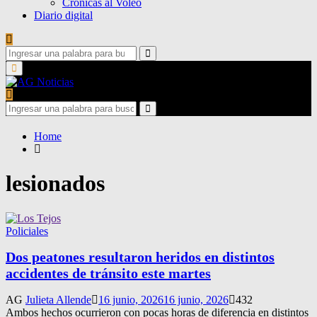
Crónicas al Voleo
Diario digital
Search
for:
Search
Primary
Menu
Search
for:
Search
Home
lesionados
Policiales
Dos peatones resultaron heridos en distintos
accidentes de tránsito este martes
AG
Julieta Allende
16 junio, 2026
16 junio, 2026
432
Ambos hechos ocurrieron con pocas horas de diferencia en distintos