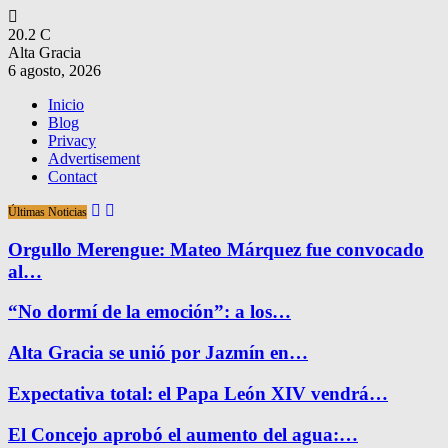
20.2
C
Alta Gracia
6 agosto, 2026
Inicio
Blog
Privacy
Advertisement
Contact
Últimas Noticias
Orgullo Merengue: Mateo Márquez fue convocado
al…
“No dormí de la emoción”: a los…
Alta Gracia se unió por Jazmín en…
Expectativa total: el Papa León XIV vendrá…
El Concejo aprobó el aumento del agua:…