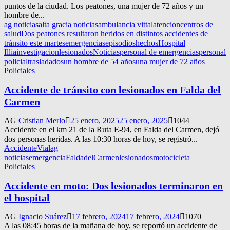
puntos de la ciudad. Los peatones, una mujer de 72 años y un
hombre de...
ag noticias
alta gracia noticias
ambulancia vittal
atencion
centros de
salud
Dos peatones resultaron heridos en distintos accidentes de
tránsito este martes
emergencias
episodios
hechos
Hospital
Illia
investigacion
lesionados
Noticias
personal de emergencias
personal
policial
trasladados
un hombre de 54 años
una mujer de 72 años
Policiales
Accidente de tránsito con lesionados en Falda del
Carmen
AG
Cristian Merlo
25 enero, 2025
25 enero, 2025
1044
Accidente en el km 21 de la Ruta E-94, en Falda del Carmen, dejó
dos personas heridas. A las 10:30 horas de hoy, se registró...
AccidenteVial
ag
noticias
emergencia
FaldadelCarmen
lesionados
motocicleta
Policiales
Accidente en moto: Dos lesionados terminaron en
el hospital
AG
Ignacio Suárez
17 febrero, 2024
17 febrero, 2024
1070
A las 08:45 horas de la mañana de hoy, se reportó un accidente de