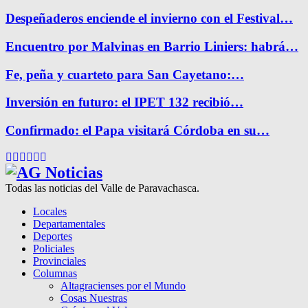
Despeñaderos enciende el invierno con el Festival…
Encuentro por Malvinas en Barrio Liniers: habrá…
Fe, peña y cuarteto para San Cayetano:…
Inversión en futuro: el IPET 132 recibió…
Confirmado: el Papa visitará Córdoba en su…
Facebook
Twitter
Instagram
Pinterest
Google
Youtube
Todas las noticias del Valle de Paravachasca.
Locales
Departamentales
Deportes
Policiales
Provinciales
Columnas
Altagracienses por el Mundo
Cosas Nuestras