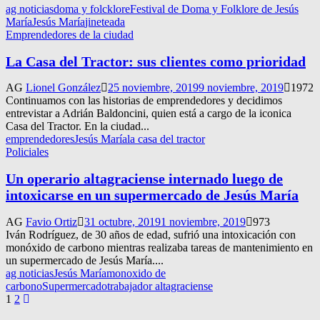
ag noticias
doma y folcklore
Festival de Doma y Folklore de Jesús
María
Jesús María
jineteada
Emprendedores de la ciudad
La Casa del Tractor: sus clientes como prioridad
AG
Lionel González
25 noviembre, 2019
9 noviembre, 2019
1972
Continuamos con las historias de emprendedores y decidimos
entrevistar a Adrián Baldoncini, quien está a cargo de la iconica
Casa del Tractor. En la ciudad...
emprendedores
Jesús María
la casa del tractor
Policiales
Un operario altagraciense internado luego de
intoxicarse en un supermercado de Jesús María
AG
Favio Ortiz
31 octubre, 2019
1 noviembre, 2019
973
Iván Rodríguez, de 30 años de edad, sufrió una intoxicación con
monóxido de carbono mientras realizaba tareas de mantenimiento en
un supermercado de Jesús María....
ag noticias
Jesús María
monoxido de
carbono
Supermercado
trabajador altagraciense
Navegación
1
2