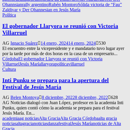
Ohannsian
rally argentino
Rubén Montoro
Sólida victoria de “Fau”
Zaldivar y Der Ohannesian en Jesús María
Política
El gobernador Llaryora se reunió con Victoria
Villarruel
AG
Ignacio Suárez
14 enero, 2024
14 enero, 2024
530
El encuentro entre la vicepresidente y e mandatario tuvo lugar ayer
por la tarde por más de dos horas en la casa de un empresario...
Córdoba
El gobernador Llaryora se reunió con Victoria
Villarruel
Jesús María
llaryora
política
villarruel
Cultura
Inti Punku se prepara para la apertura del
Festival de Jesús María
AG
Belen Montoya
8 diciembre, 2022
8 diciembre, 2022
628
AG Noticias dialogó con Juan López, profesor en la academia Inti
Punku, quien contó cómo la academia se prepara para el festival
Jesús María. En...
academia
ag noticias
Alta Gracia
Alta Gracia Córdoba
alta gracia
noticias
altagracianoticias
danza
festival
Jesús María
noticias de Alta
Gracia