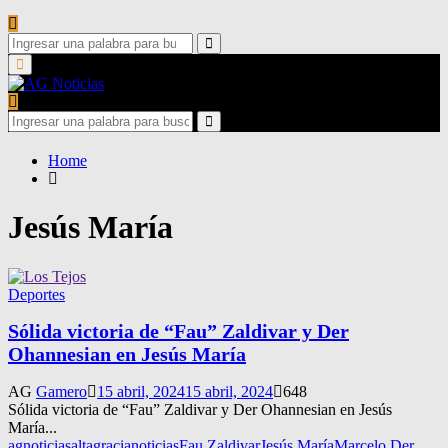
Search
for:
Search
Primary
Menu
Search
for:
Search
Home
Jesús María
Deportes
Sólida victoria de “Fau” Zaldivar y Der
Ohannesian en Jesús María
AG
Gamero
15 abril, 2024
15 abril, 2024
648
Sólida victoria de “Fau” Zaldivar y Der Ohannesian en Jesús
María...
agnoticias
altagracianoticias
Fau Zaldivar
Jesús María
Marcelo Der