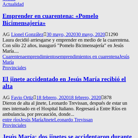
Actualidad
Emprender en cuarentena: «Pomelo
Bicimensajería»
AG
Lionel González
30 mayo, 2020
30 mayo, 2020
1290
Laura decidió arriesgarse y emprender en medio de la cuarentena.
Con sólo 22 años, inauguró "Pomelo Bicimensajería" en Jesús
María....
Cuarentena
emprendimientos
emprendimientos en cuarentena
Jesús
María
Provinciales
El jinete accidentado en Jesús María recibió el
alta
AG
Favio Ortiz
18 febrero, 2020
18 febrero, 2020
878
Dieron de alta al jinete, Leonardo Trevissan, después de estar un
mes internado en el Hospital Italiano. Regresará a Entre Ríos en
ambulancia, por precaución, donde...
entre ríos
Jesús María
Jinete
Leonardo Trevissan
Provinciales
Jesús María: dos jinetes se accidentaron durante