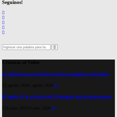
de
Seguinos!
entradas
Search
for:
Search
Crónicas al Voleo
La silenciosa resistencia de los pueblos nómadas
2 agosto, 2026
1 agosto, 2026
0
El Vuelo 19 y el mito del Triángulo de las Bermudas
26 julio, 2026
25 julio, 2026
0