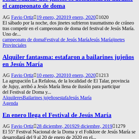
el campeonato de doma
AG
Favio Ortiz
19 enero, 2020
19 enero, 2020
1020
El sábado por la noche, dos jinetes sufrieron traumatismo de cráneo
tras competir en el campeonato de doma del festival de Jesús María.
Uno de...
campeonato de doma
Festival de Jesús María
Jesús María
jinetes
Provinciales
Alquiler fantasma: estafaron a bailarines jujeños
en Jesús María
AG
Favio Ortiz
10 enero, 2020
10 enero, 2020
1213
La agrupación La Refalosa, de la localidad de El Talar, provincia
de Jujuy, arribó a Jesús María llena de ilusión para participar
del Festival de Doma y...
Alquileres
Bailarines jujeños
estafa
Jesús María
Agenda
En enero llega el Festival de Jesús María
AG
Favio Ortiz
28 diciembre, 2019
29 diciembre, 2019
1279
El 55° Festival Nacional de la Doma y el Folklore de Jesús María se
desarrollará del 9 al 20 de enero de 2020 en el...