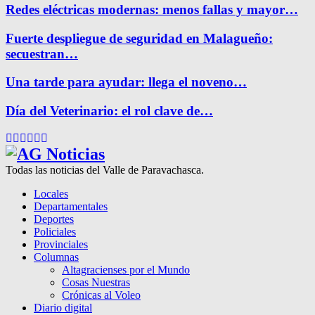
Redes eléctricas modernas: menos fallas y mayor…
Fuerte despliegue de seguridad en Malagueño:
secuestran…
Una tarde para ayudar: llega el noveno…
Día del Veterinario: el rol clave de…
Facebook
Twitter
Instagram
Pinterest
Google
Youtube
Todas las noticias del Valle de Paravachasca.
Locales
Departamentales
Deportes
Policiales
Provinciales
Columnas
Altagracienses por el Mundo
Cosas Nuestras
Crónicas al Voleo
Diario digital