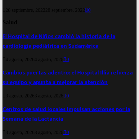
28 septiembre, 2022
28 septiembre, 2022
0
Salud
El Hospital de Niños cambió la historia de la
cardiología pediátrica en Sudamérica
4 agosto, 2026
4 agosto, 2026
0
Cambios puertas adentro: el Hospital Illia refuerza
su equipo y apunta a mejorar la atención
3 agosto, 2026
3 agosto, 2026
0
Centros de salud locales impulsan acciones por la
Semana de la Lactancia
3 agosto, 2026
3 agosto, 2026
0