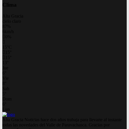
Clima
Alta Gracia
cielo claro
87%
6km/h
0%
15
°
C
15
°
15
°
13
°
Jue
6
°
Vie
8
°
Sab
5
°
Dom
6
°
Lun
Alta Gracia Noticias hace dos años trabaja para llevarte al instante
todas las novedades del Valle de Paravachasca. Gracias por