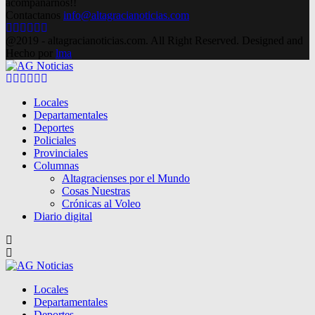
acompañarnos!!
Contactanos
info@altagracianoticias.com
Facebook
Twitter
Instagram
Pinterest
Google
Youtube
@2019 - altagracianoticias.com. All Right Reserved. Designed and
Hecho por
lma
Facebook
Twitter
Instagram
Pinterest
Google
Youtube
Locales
Departamentales
Deportes
Policiales
Provinciales
Columnas
Altagracienses por el Mundo
Cosas Nuestras
Crónicas al Voleo
Diario digital
Locales
Departamentales
Deportes