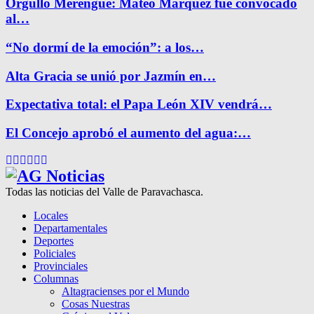
Orgullo Merengue: Mateo Márquez fue convocado
al…
“No dormí de la emoción”: a los…
Alta Gracia se unió por Jazmín en…
Expectativa total: el Papa León XIV vendrá…
El Concejo aprobó el aumento del agua:…
Facebook
Twitter
Instagram
Pinterest
Google
Youtube
Todas las noticias del Valle de Paravachasca.
Locales
Departamentales
Deportes
Policiales
Provinciales
Columnas
Altagracienses por el Mundo
Cosas Nuestras