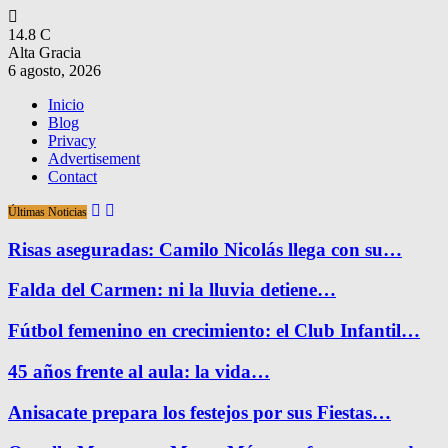
14.8
C
Alta Gracia
6 agosto, 2026
Inicio
Blog
Privacy
Advertisement
Contact
Últimas Noticias
Risas aseguradas: Camilo Nicolás llega con su…
Falda del Carmen: ni la lluvia detiene…
Fútbol femenino en crecimiento: el Club Infantil…
45 años frente al aula: la vida…
Anisacate prepara los festejos por sus Fiestas…