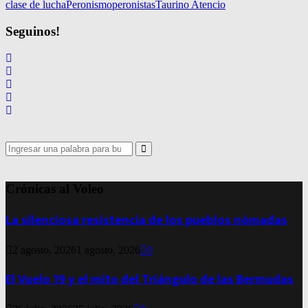
clase de lucha
Peronismo
peronistas
Taurino Atencio
Seguinos!
Search
for:
Search
Crónicas al Voleo
La silenciosa resistencia de los pueblos nómadas
2 agosto, 2026
1 agosto, 2026
0
El Vuelo 19 y el mito del Triángulo de las Bermudas