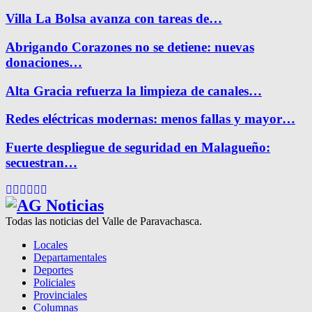
Villa La Bolsa avanza con tareas de…
Abrigando Corazones no se detiene: nuevas
donaciones…
Alta Gracia refuerza la limpieza de canales…
Redes eléctricas modernas: menos fallas y mayor…
Fuerte despliegue de seguridad en Malagueño:
secuestran…
Facebook
Twitter
Instagram
Pinterest
Google
Youtube
Todas las noticias del Valle de Paravachasca.
Locales
Departamentales
Deportes
Policiales
Provinciales
Columnas