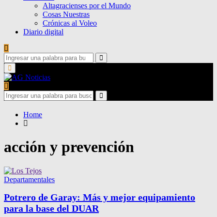
Altagracienses por el Mundo
Cosas Nuestras
Crónicas al Voleo
Diario digital
Search
for:
Search
Primary
Menu
Search
for:
Search
Home
acción y prevención
Departamentales
Potrero de Garay: Más y mejor equipamiento
para la base del DUAR