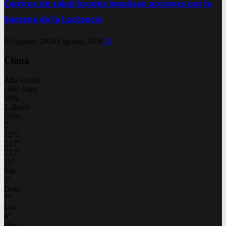
Centros de salud locales impulsan acciones por la
Semana de la Lactancia
3 agosto, 2026
3 agosto, 2026
0
Clima
Alta Gracia
cielo claro
58%
2.4km/h
0%
12
°
C
12
°
12
°
11
°
Sab
5
°
Dom
7
°
Lun
6
°
Mar