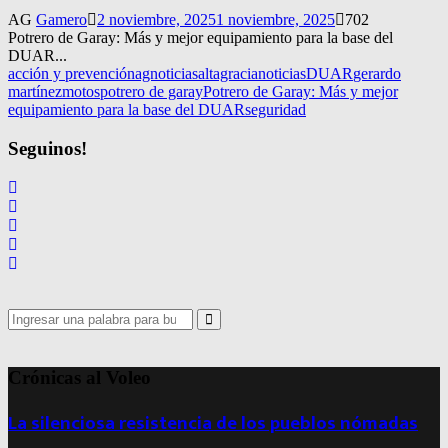
AG
Gamero
2 noviembre, 2025
1 noviembre, 2025
702
Potrero de Garay: Más y mejor equipamiento para la base del
DUAR...
acción y prevención
agnoticias
altagracianoticias
DUAR
gerardo
martínez
motos
potrero de garay
Potrero de Garay: Más y mejor
equipamiento para la base del DUAR
seguridad
Seguinos!
Search
for:
Search
Crónicas al Voleo
La silenciosa resistencia de los pueblos nómadas