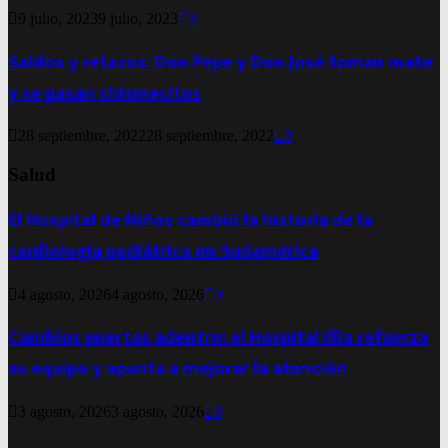
9 julio, 2023
9 julio, 2023
0
Saldos y retazos: Don Pepe y Don José toman mate
y se pasan chismecitos
28 septiembre, 2022
28 septiembre, 2022
0
Salud
El Hospital de Niños cambió la historia de la
cardiología pediátrica en Sudamérica
4 agosto, 2026
4 agosto, 2026
0
Cambios puertas adentro: el Hospital Illia refuerza
su equipo y apunta a mejorar la atención
3 agosto, 2026
3 agosto, 2026
0