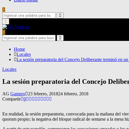
Search
for:
Search
Primary
Menu
Search
for:
Search
Home
Locales
La sesión preparatoria del Concejo Deliberante terminó en un
Locales
La sesión preparatoria del Concejo Delibe
AG
Gamero
23 febrero, 2018
24 febrero, 2018
Compartir
0
En realidad, la sesión preparatoria, convocada para la mañana del vie
quorum propio; la negativa del bloque radical de sentarse a la mesa hi
A partir de este papelón, comenzaron las acusaciones cruzadas y los 