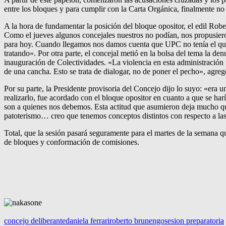
entre los bloques y para cumplir con la Carta Orgánica, finalmente no 
A la hora de fundamentar la posición del bloque opositor, el edil Rob
Como el jueves algunos concejales nuestros no podían, nos propusier
para hoy. Cuando llegamos nos damos cuenta que UPC no tenía el quor
tratando». Por otra parte, el concejal metió en la bolsa del tema la de
inauguración de Colectividades. «La violencia en esta administración 
de una cancha. Esto se trata de dialogar, no de poner el pecho», agr
Por su parte, la Presidente provisoria del Concejo dijo lo suyo: «era
realizarlo, fue acordado con el bloque opositor en cuanto a que se har
son a quienes nos debemos. Esta actitud que asumieron deja mucho que
patoterismo… creo que tenemos conceptos distintos con respecto a las 
Total, que la sesión pasará seguramente para el martes de la semana 
de bloques y conformación de comisiones.
concejo deliberante
daniela ferrari
roberto brunengo
sesion preparatoria