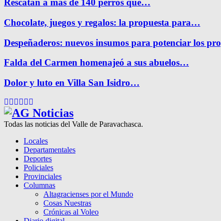
Rescatan a más de 140 perros que…
Chocolate, juegos y regalos: la propuesta para…
Despeñaderos: nuevos insumos para potenciar los pr
Falda del Carmen homenajeó a sus abuelos…
Dolor y luto en Villa San Isidro…
Facebook
Twitter
Instagram
Pinterest
Google
Youtube
Todas las noticias del Valle de Paravachasca.
Locales
Departamentales
Deportes
Policiales
Provinciales
Columnas
Altagracienses por el Mundo
Cosas Nuestras
Crónicas al Voleo
Diario digital