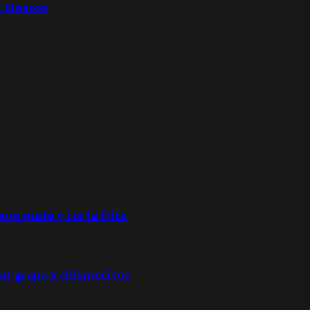
s kioscos
puro mate y torta frita
con grapa y chismecitos