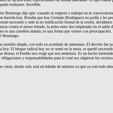
pudo realizarse. Increíble.
erto Brunengo dijo que «cuando se empezó a trabajar en la convocatoria 
on hacerla hoy. Resulta que hoy Germán (Rodríguez) no podía y les pe
um necesario y ante la no notificación formal de la sesión, decidimos 
nuncia contra el asesor letrado, la pelea entre dos empleadas en el salón 
no es una cuestión aislada, es una forma que vemos con preocupación. E
egó Brunengo.
 una reunión simple, con todo ya acordado de antemano. El decreto fue p
ía hoy. El bloque radical hoy no se sentó en la mesa, se quedó encerrado
 desear, el Pueblo nos exige que nos sentemos. Es un hecho lamentable
obligaciones y responsabilidades para lo cual nos eligieron los vecinos
que viene, donde solo será un trámite de minutos ya que ya está todo ab