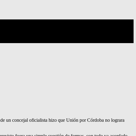
 de un concejal oficialista hizo que Unión por Córdoba no lograra
previsto fuera una simple cuestión de formas, con todo ya acordado