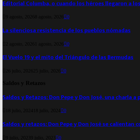
Editorial Columba, o cuando los héroes llegaron a lo
9 agosto, 2026
8 agosto, 2026
0
La silenciosa resistencia de los pueblos nómadas
2 agosto, 2026
1 agosto, 2026
0
El Vuelo 19 y el mito del Triángulo de las Bermudas
26 julio, 2026
25 julio, 2026
0
Saldos y Retazos
Saldos y Retazos: Don Pepe y Don José, una charla a 
18 julio, 2024
18 julio, 2024
0
Saldos y retazos: Don Pepe y Don José se calientan 
9 julio, 2023
9 julio, 2023
0