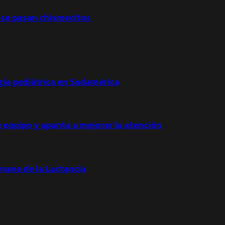
 se pasan chismecitos
ogía pediátrica en Sudamérica
u equipo y apunta a mejorar la atención
emana de la Lactancia