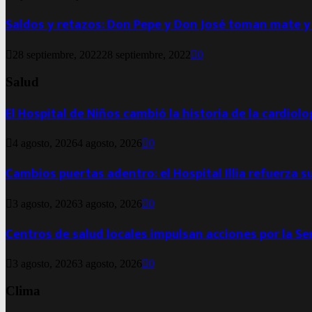
Saldos y retazos: Don Pepe y Don José toman mate y
28 septiembre, 2022
28 septiembre, 2022
0
Salud
El Hospital de Niños cambió la historia de la cardiol
4 agosto, 2026
4 agosto, 2026
0
Cambios puertas adentro: el Hospital Illia refuerza s
3 agosto, 2026
3 agosto, 2026
0
Centros de salud locales impulsan acciones por la S
3 agosto, 2026
3 agosto, 2026
0
Clima