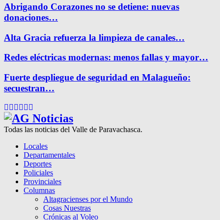
Abrigando Corazones no se detiene: nuevas
donaciones…
Alta Gracia refuerza la limpieza de canales…
Redes eléctricas modernas: menos fallas y mayor…
Fuerte despliegue de seguridad en Malagueño:
secuestran…
Facebook
Twitter
Instagram
Pinterest
Google
Youtube
Todas las noticias del Valle de Paravachasca.
Locales
Departamentales
Deportes
Policiales
Provinciales
Columnas
Altagracienses por el Mundo
Cosas Nuestras
Crónicas al Voleo