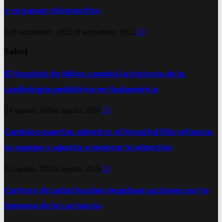
y se pasan chismecitos
28 septiembre, 2022
28 septiembre, 2022
0
Salud
El Hospital de Niños cambió la historia de la
cardiología pediátrica en Sudamérica
4 agosto, 2026
4 agosto, 2026
0
Cambios puertas adentro: el Hospital Illia refuerza
su equipo y apunta a mejorar la atención
3 agosto, 2026
3 agosto, 2026
0
Centros de salud locales impulsan acciones por la
Semana de la Lactancia