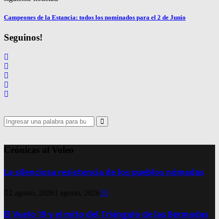
Campeones de la Estancia: todos los nominados para el 2 de Junio
Seguinos!
Search
for:
Search
Crónicas al Voleo
La silenciosa resistencia de los pueblos nómadas
2 agosto, 2026
1 agosto, 2026
0
El Vuelo 19 y el mito del Triángulo de las Bermudas