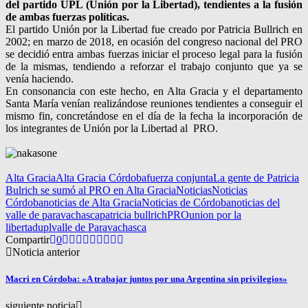
del partido UPL (Unión por la Libertad), tendientes a la fusión
de ambas fuerzas políticas.
El partido Unión por la Libertad fue creado por Patricia Bullrich en
2002; en marzo de 2018, en ocasión del congreso nacional del PRO
se decidió entra ambas fuerzas iniciar el proceso legal para la fusión
de la mismas, tendiendo a reforzar el trabajo conjunto que ya se
venía haciendo.
En consonancia con este hecho, en Alta Gracia y el departamento
Santa María venían realizándose reuniones tendientes a conseguir el
mismo fin, concretándose en el día de la fecha la incorporación de
los integrantes de Unión por la Libertad al PRO.
Alta Gracia
Alta Gracia Córdoba
fuerza conjunta
La gente de Patricia
Bulrich se sumó al PRO en Alta Gracia
Noticias
Noticias
Córdoba
noticias de Alta Gracia
Noticias de Córdoba
noticias del
valle de paravachasca
patricia bullrich
PRO
union por la
libertad
upl
valle de Paravachasca
Compartir
0
Noticia anterior
Macri en Córdoba: «A trabajar juntos por una Argentina sin privilegios»
siguiente noticia