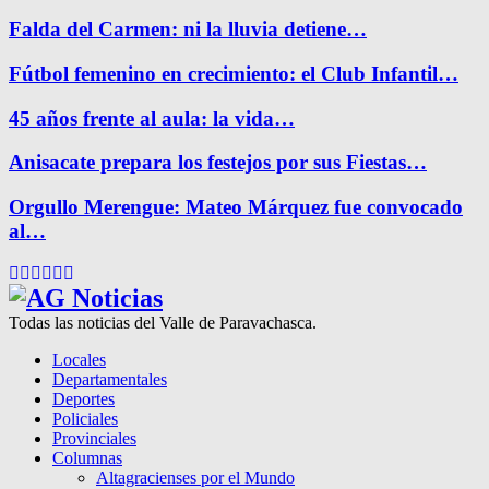
Falda del Carmen: ni la lluvia detiene…
Fútbol femenino en crecimiento: el Club Infantil…
45 años frente al aula: la vida…
Anisacate prepara los festejos por sus Fiestas…
Orgullo Merengue: Mateo Márquez fue convocado
al…
Facebook
Twitter
Instagram
Pinterest
Google
Youtube
Todas las noticias del Valle de Paravachasca.
Locales
Departamentales
Deportes
Policiales
Provinciales
Columnas
Altagracienses por el Mundo