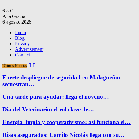
6.8
C
Alta Gracia
6 agosto, 2026
Inicio
Blog
Privacy
Advertisement
Contact
Últimas Noticias
Fuerte despliegue de seguridad en Malagueño:
secuestran…
Una tarde para ayudar: llega el noveno…
Día del Veterinario: el rol clave de…
Energía limpia y cooperativismo: así funciona el…
Risas aseguradas: Camilo Nicolás llega con su…