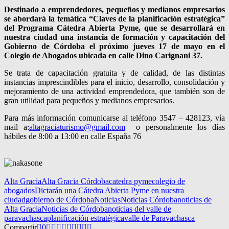
Destinado a emprendedores, pequeños y medianos empresarios
se abordará la temática “Claves de la planificación estratégica”
del Programa Cátedra Abierta Pyme, que se desarrollará en
nuestra ciudad una instancia de formación y capacitación del
Gobierno de Córdoba el próximo jueves 17 de mayo en el
Colegio de Abogados ubicada en calle Dino Carignani 37.
Se trata de capacitación gratuita y de calidad, de las distintas
instancias imprescindibles para el inicio, desarrollo, consolidación y
mejoramiento de una actividad emprendedora, que también son de
gran utilidad para pequeños y medianos empresarios.
Para más información comunicarse al teléfono 3547 – 428123, vía
mail a:
altagraciaturismo@gmail.com
o personalmente los días
hábiles de 8:00 a 13:00 en calle España 76
Alta Gracia
Alta Gracia Córdoba
catedra pyme
colegio de
abogados
Dictarán una Cátedra Abierta Pyme en nuestra
ciudad
gobierno de Córdoba
Noticias
Noticias Córdoba
noticias de
Alta Gracia
Noticias de Córdoba
noticias del valle de
paravachasca
planificación estratégica
valle de Paravachasca
Compartir
0