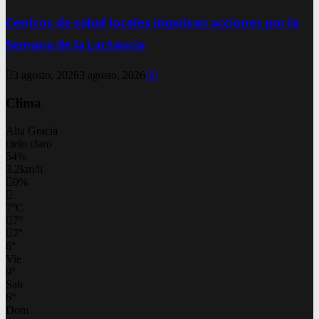
Centros de salud locales impulsan acciones por la
Semana de la Lactancia
3 agosto, 2026
3 agosto, 2026
0
Clima
Alta Gracia
cielo claro
54%
3.2km/h
0%
7
°
C
7
°
7
°
6
°
Vie
9
°
Sab
6
°
Dom