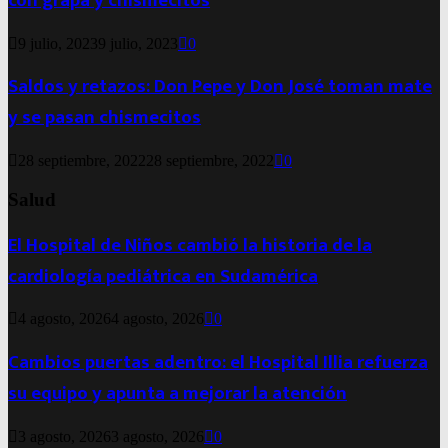
con grapa y chismecitos
9 julio, 2023
9 julio, 2023
0
Saldos y retazos: Don Pepe y Don José toman mate
y se pasan chismecitos
28 septiembre, 2022
28 septiembre, 2022
0
Salud
El Hospital de Niños cambió la historia de la
cardiología pediátrica en Sudamérica
4 agosto, 2026
4 agosto, 2026
0
Cambios puertas adentro: el Hospital Illia refuerza
su equipo y apunta a mejorar la atención
3 agosto, 2026
3 agosto, 2026
0