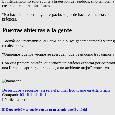
El intercambio no solo apunta a la gestión de residuos, sino también a
creación de huertas familiares.
“No hace falta tener un gran espacio, se puede hacer en macetas o en 
prácticas.
Puertas abiertas a la gente
Además del intercambio, el Eco-Canje busca generar cercanía y transp
recolectados.
“Queremos que los vecinos se acerquen, que vean cómo trabajamos y qu
Con esta primera edición, que tendrá un carácter especial por coinci
una forma de aportar, entre todos, a un ambiente mejor”, concluyó.
De residuos a recursos: así será el primer Eco-Canje en Alta Gracia
Compartir
0
Noticia anterior
El Depo goleó y se quedó con un gran triunfo ante Banfield