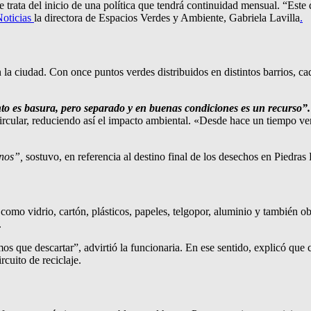
e trata del inicio de una política que tendrá continuidad mensual. “Est
oticias
la directora de Espacios Verdes y Ambiente, Gabriela Lavilla
.
la ciudad. Con once puntos verdes distribuidos en distintos barrios, ca
nto es basura, pero separado y en buenas condiciones es un recurso”.
a circular, reduciendo así el impacto ambiental. «Desde hace un tiemp
nos”,
sostuvo, en referencia al destino final de los desechos en Piedras
no como vidrio, cartón, plásticos, papeles, telgopor, aluminio y tambié
.
os que descartar”, advirtió la funcionaria. En ese sentido, explicó qu
cuito de reciclaje.