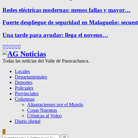
Redes eléctricas modernas: menos fallas y mayor…
Fuerte despliegue de seguridad en Malagueño: secue
Una tarde para ayudar: llega el noveno…
Facebook
Twitter
Instagram
Pinterest
Google
Youtube
Todas las noticias del Valle de Paravachasca.
Locales
Departamentales
Deportes
Policiales
Provinciales
Columnas
Altagracienses por el Mundo
Cosas Nuestras
Crónicas al Voleo
Diario digital
Search