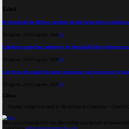
Salud
El Hospital de Niños cambió la historia de la cardiol
4 agosto, 2026
4 agosto, 2026
0
Cambios puertas adentro: el Hospital Illia refuerza s
3 agosto, 2026
3 agosto, 2026
0
Centros de salud locales impulsan acciones por la S
3 agosto, 2026
3 agosto, 2026
0
Clima
Weather widget
You need to fill API key to Customize > General 
Alta Gracia Noticias hace dos años trabaja para llevarte al instante 
Contactanos
info@altagracianoticias.com