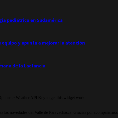
ogía pediátrica en Sudamérica
u equipo y apunta a mejorar la atención
emana de la Lactancia
Options > Weather API Key to get this widget work.
todas las novedades del Valle de Paravachasca. Gracias por acompañarnos