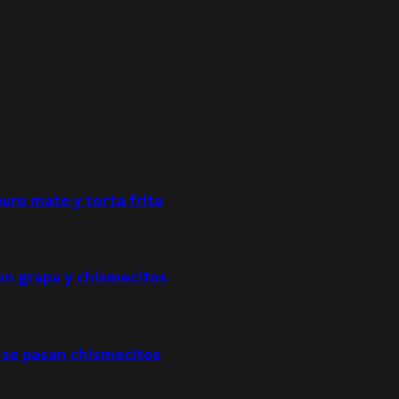
puro mate y torta frita
con grapa y chismecitos
 se pasan chismecitos