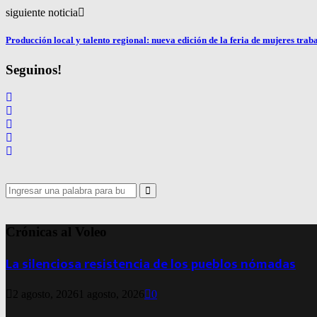
siguiente noticia
Producción local y talento regional: nueva edición de la feria de mujeres trab
Seguinos!
Search
for:
Search
Crónicas al Voleo
La silenciosa resistencia de los pueblos nómadas
2 agosto, 2026
1 agosto, 2026
0