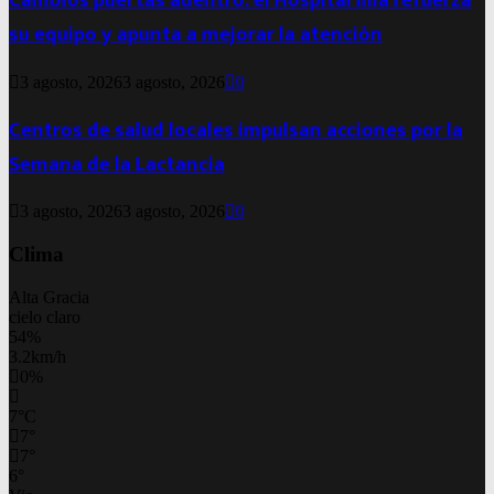
Cambios puertas adentro: el Hospital Illia refuerza
su equipo y apunta a mejorar la atención
3 agosto, 2026
3 agosto, 2026
0
Centros de salud locales impulsan acciones por la
Semana de la Lactancia
3 agosto, 2026
3 agosto, 2026
0
Clima
Alta Gracia
cielo claro
54%
3.2km/h
0%
7
°
C
7
°
7
°
6
°