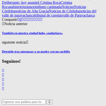
Deliberante: hoy asumirá Cristina Roca
Cristina
Roca
gabinete
jura
maximiliano caminada
Noticias
Noticias
Córdoba
noticias de Alta Gracia
Noticias de Córdoba
noticias del
valle de paravachasca
tribunal de cuentas
valle de Paravachasca
Compartir
0
Noticia anterior
También en nuestra ciudad hubo «pañuelazo»
siguiente noticia
Detenido tras amenazar a su madre con un cuchillo
Seguinos!
Search
for:
Search