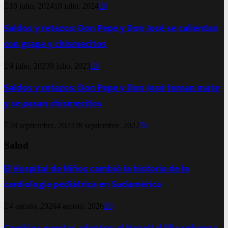
18 julio, 2024
18 julio, 2024
0
Saldos y retazos: Don Pepe y Don José se calientan
con grapa y chismecitos
9 julio, 2023
9 julio, 2023
0
Saldos y retazos: Don Pepe y Don José toman mate
y se pasan chismecitos
28 septiembre, 2022
28 septiembre, 2022
0
Salud
El Hospital de Niños cambió la historia de la
cardiología pediátrica en Sudamérica
4 agosto, 2026
4 agosto, 2026
0