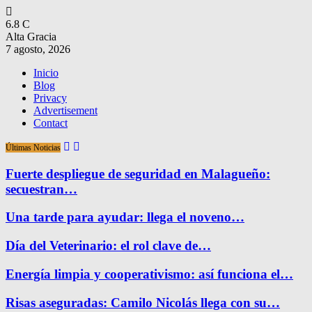
6.8
C
Alta Gracia
7 agosto, 2026
Inicio
Blog
Privacy
Advertisement
Contact
Últimas Noticias
Fuerte despliegue de seguridad en Malagueño:
secuestran…
Una tarde para ayudar: llega el noveno…
Día del Veterinario: el rol clave de…
Energía limpia y cooperativismo: así funciona el…
Risas aseguradas: Camilo Nicolás llega con su…