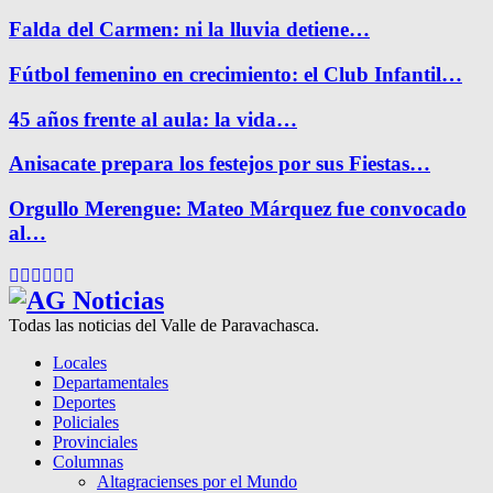
Falda del Carmen: ni la lluvia detiene…
Fútbol femenino en crecimiento: el Club Infantil…
45 años frente al aula: la vida…
Anisacate prepara los festejos por sus Fiestas…
Orgullo Merengue: Mateo Márquez fue convocado
al…
Facebook
Twitter
Instagram
Pinterest
Google
Youtube
Todas las noticias del Valle de Paravachasca.
Locales
Departamentales
Deportes
Policiales
Provinciales
Columnas
Altagracienses por el Mundo