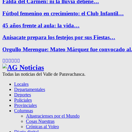
Falda del Carmen: ni la lluvia detiene…
Fútbol femenino en crecimiento: el Club Infantil…
45 años frente al aula: la vida…
Anisacate prepara los festejos por sus Fiestas…
Orgullo Merengue: Mateo Márquez fue convocado a
Facebook
Twitter
Instagram
Pinterest
Google
Youtube
Todas las noticias del Valle de Paravachasca.
Locales
Departamentales
Deportes
Policiales
Provinciales
Columnas
Altagracienses por el Mundo
Cosas Nuestras
Crónicas al Voleo
Diario digital