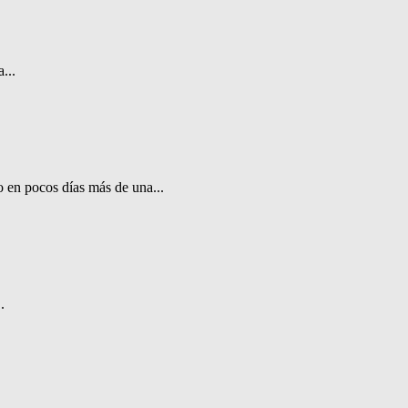
...
o en pocos días más de una...
.