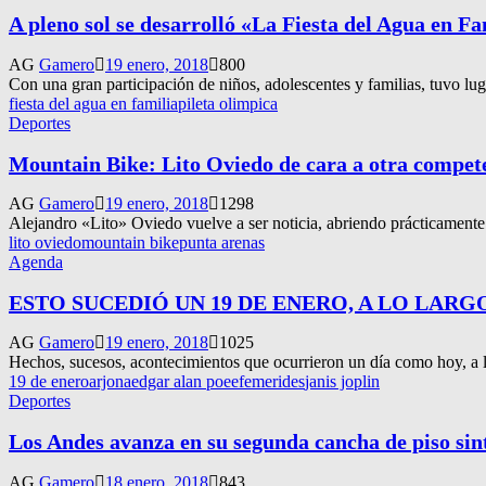
A pleno sol se desarrolló «La Fiesta del Agua en Fa
AG
Gamero
19 enero, 2018
800
Con una gran participación de niños, adolescentes y familias, tuvo lu
fiesta del agua en familia
pileta olimpica
Deportes
Mountain Bike: Lito Oviedo de cara a otra compet
AG
Gamero
19 enero, 2018
1298
Alejandro «Lito» Oviedo vuelve a ser noticia, abriendo prácticamente e
lito oviedo
mountain bike
punta arenas
Agenda
ESTO SUCEDIÓ UN 19 DE ENERO, A LO LARG
AG
Gamero
19 enero, 2018
1025
Hechos, sucesos, acontecimientos que ocurrieron un día como hoy, a lo
19 de enero
arjona
edgar alan poe
efemerides
janis joplin
Deportes
Los Andes avanza en su segunda cancha de piso sin
AG
Gamero
18 enero, 2018
843