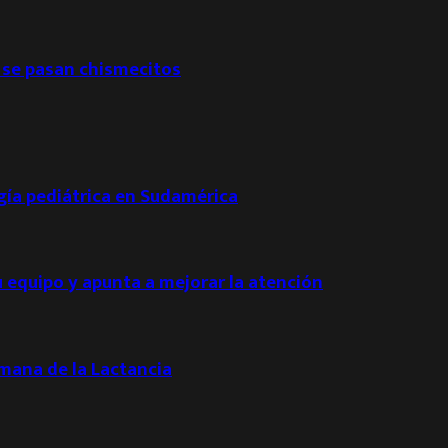
 se pasan chismecitos
ogía pediátrica en Sudamérica
u equipo y apunta a mejorar la atención
emana de la Lactancia