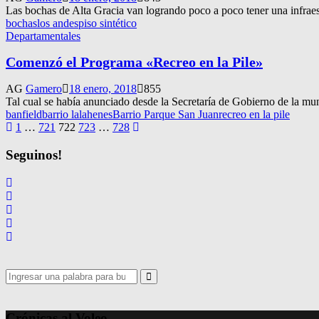
Las bochas de Alta Gracia van logrando poco a poco tener una infraestr
bochas
los andes
piso sintético
Departamentales
Comenzó el Programa «Recreo en la Pile»
AG
Gamero
18 enero, 2018
855
Tal cual se había anunciado desde la Secretaría de Gobierno de la mun
banfield
barrio lalahenes
Barrio Parque San Juan
recreo en la pile
Navegación
1
…
721
722
723
…
728
de
Seguinos!
entradas
Search
for:
Search
Crónicas al Voleo