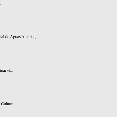
.
al de Aguas Abiertas,...
nar el...
Cultura...