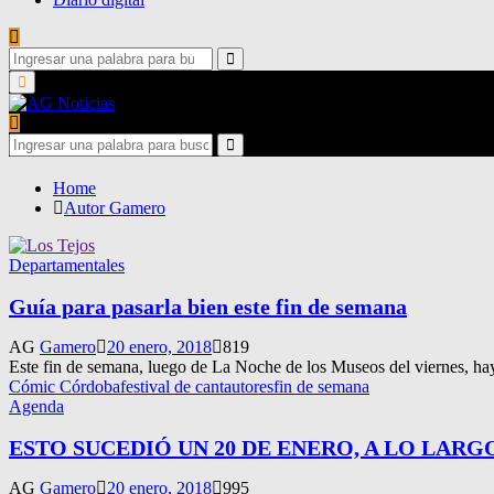
Search
for:
Search
Primary
Menu
Search
for:
Search
Home
Autor
Gamero
Departamentales
Guía para pasarla bien este fin de semana
AG
Gamero
20 enero, 2018
819
Este fin de semana, luego de La Noche de los Museos del viernes, hay
Cómic Córdoba
festival de cantautores
fin de semana
Agenda
ESTO SUCEDIÓ UN 20 DE ENERO, A LO LARG
AG
Gamero
20 enero, 2018
995