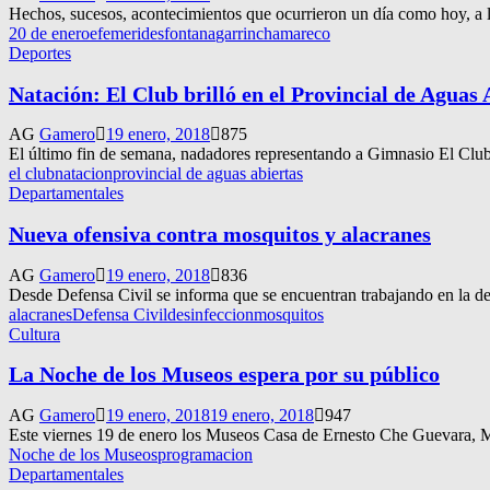
Hechos, sucesos, acontecimientos que ocurrieron un día como hoy, a lo
20 de enero
efemerides
fontana
garrincha
mareco
Deportes
Natación: El Club brilló en el Provincial de Aguas 
AG
Gamero
19 enero, 2018
875
El último fin de semana, nadadores representando a Gimnasio El Club, 
el club
natacion
provincial de aguas abiertas
Departamentales
Nueva ofensiva contra mosquitos y alacranes
AG
Gamero
19 enero, 2018
836
Desde Defensa Civil se informa que se encuentran trabajando en la desi
alacranes
Defensa Civil
desinfeccion
mosquitos
Cultura
La Noche de los Museos espera por su público
AG
Gamero
19 enero, 2018
19 enero, 2018
947
Este viernes 19 de enero los Museos Casa de Ernesto Che Guevara, Man
Noche de los Museos
programacion
Departamentales