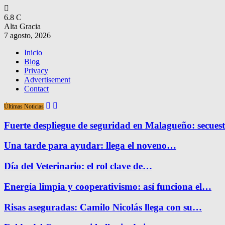
6.8
C
Alta Gracia
7 agosto, 2026
Inicio
Blog
Privacy
Advertisement
Contact
Últimas Noticias
Fuerte despliegue de seguridad en Malagueño: secue
Una tarde para ayudar: llega el noveno…
Día del Veterinario: el rol clave de…
Energía limpia y cooperativismo: así funciona el…
Risas aseguradas: Camilo Nicolás llega con su…