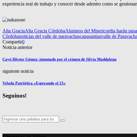
experiencia real de trabajo y conocer desde adentro como se gestionan 
Alta Gracia
Alta Gracia Córdoba
Alumnos del Misericordia harán pasan
Córdoba
noticias del valle de paravachasca
pasantias
valle de Paravach
Compartir
0
Noticia anterior
Cayó Héctor Gómez, imputado por el crimen de Silvia Maddalena
siguiente noticia
Velada Patriótica «Esperando el 25»
Seguinos!
Search
Search
for:
Crónicas al Voleo