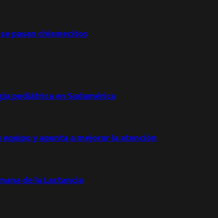
 se pasan chismecitos
ogía pediátrica en Sudamérica
u equipo y apunta a mejorar la atención
emana de la Lactancia