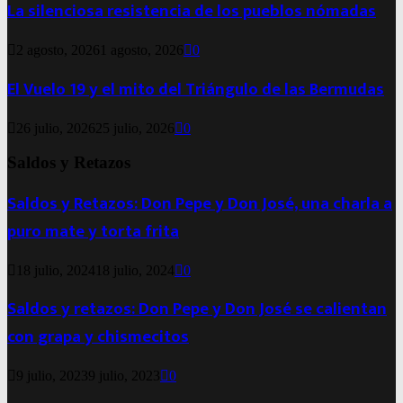
La silenciosa resistencia de los pueblos nómadas
2 agosto, 2026
1 agosto, 2026
0
El Vuelo 19 y el mito del Triángulo de las Bermudas
26 julio, 2026
25 julio, 2026
0
Saldos y Retazos
Saldos y Retazos: Don Pepe y Don José, una charla a
puro mate y torta frita
18 julio, 2024
18 julio, 2024
0
Saldos y retazos: Don Pepe y Don José se calientan
con grapa y chismecitos
9 julio, 2023
9 julio, 2023
0