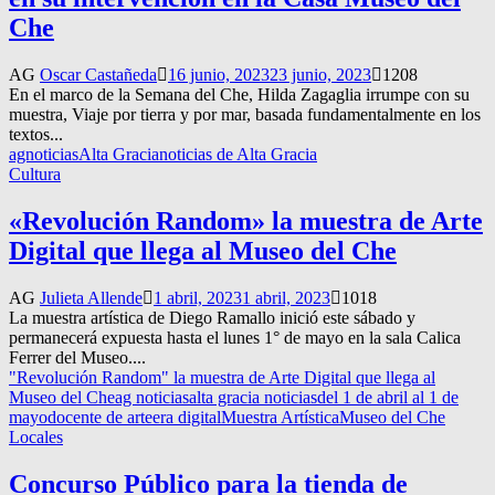
Che
AG
Oscar Castañeda
16 junio, 2023
23 junio, 2023
1208
En el marco de la Semana del Che, Hilda Zagaglia irrumpe con su
muestra, Viaje por tierra y por mar, basada fundamentalmente en los
textos...
agnoticias
Alta Gracia
noticias de Alta Gracia
Cultura
«Revolución Random» la muestra de Arte
Digital que llega al Museo del Che
AG
Julieta Allende
1 abril, 2023
1 abril, 2023
1018
La muestra artística de Diego Ramallo inició este sábado y
permanecerá expuesta hasta el lunes 1° de mayo en la sala Calica
Ferrer del Museo....
"Revolución Random" la muestra de Arte Digital que llega al
Museo del Che
ag noticias
alta gracia noticias
del 1 de abril al 1 de
mayo
docente de arte
era digital
Muestra Artística
Museo del Che
Locales
Concurso Público para la tienda de