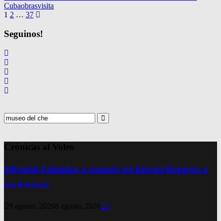
Cuba
obras
visita
Navegación
1
2
…
37
de
Seguinos!
entradas
Search
for:
Search
Crónicas al Voleo
Editorial Columba, o cuando los héroes llegaron a
los kioscos
9 agosto, 2026
8 agosto, 2026
0