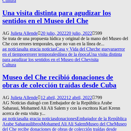
Cultura
Una visita distinta para agudizar los
sentidos en el Museo del Che
AG
Julieta Allende
20 julio, 2022
20 julio, 2022
599
Se trata de una propuesta lúdica y original de la mano del Museo del
Che con errores temporales, que no van en la línea de...
ag noticias
alta gracia noticias
Casa y Vida del Che
che guevara
error
en el tiempo
errorer temporales
línea de la época
Una visita distinta
para agudizar los sentidos en el Museo del Che
visita
Cultura
Museo del Che recibió donaciones de
obras de colección traídas desde Cuba
AG
Julieta Allende
12 abril, 2022
12 abril, 2022
799
AG Noticias dialogó con Embajador de la República Arabe
Saharaui, Mohamed Ali Ali Salem y con la escritora Kari Krenn
acerca de esta visita y...
ag noticias
alta gracia noticias
donaciones
Embajador de la República
Arabe Saharaui
libros
Mohamed Ali Ali Salem
Museo del Che
Museo
del Che recibe donaciones de obras de colección traídas desde