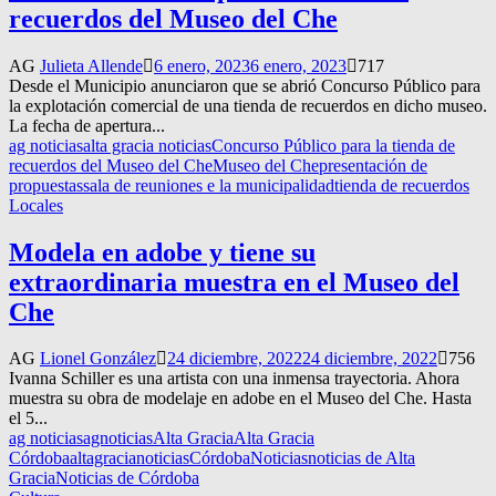
recuerdos del Museo del Che
AG
Julieta Allende
6 enero, 2023
6 enero, 2023
717
Desde el Municipio anunciaron que se abrió Concurso Público para
la explotación comercial de una tienda de recuerdos en dicho museo.
La fecha de apertura...
ag noticias
alta gracia noticias
Concurso Público para la tienda de
recuerdos del Museo del Che
Museo del Che
presentación de
propuestas
sala de reuniones e la municipalidad
tienda de recuerdos
Locales
Modela en adobe y tiene su
extraordinaria muestra en el Museo del
Che
AG
Lionel González
24 diciembre, 2022
24 diciembre, 2022
756
Ivanna Schiller es una artista con una inmensa trayectoria. Ahora
muestra su obra de modelaje en adobe en el Museo del Che. Hasta
el 5...
ag noticias
agnoticias
Alta Gracia
Alta Gracia
Córdoba
altagracianoticias
Córdoba
Noticias
noticias de Alta
Gracia
Noticias de Córdoba