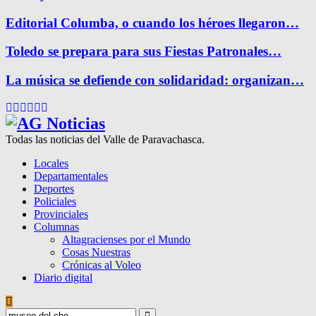
Editorial Columba, o cuando los héroes llegaron…
Toledo se prepara para sus Fiestas Patronales…
La música se defiende con solidaridad: organizan…
Facebook
Twitter
Instagram
Pinterest
Google
Youtube
Todas las noticias del Valle de Paravachasca.
Locales
Departamentales
Deportes
Policiales
Provinciales
Columnas
Altagracienses por el Mundo
Cosas Nuestras
Crónicas al Voleo
Diario digital
Search