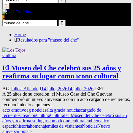
for:
Search
Primary
Menu
Search
for:
Search
Home
Resultados para "museo del che"
Cultura
El Museo del Che celebró sus 25 años y
reafirma su lugar como ícono cultural
AG
Julieta Allende
14 julio, 2026
14 julio, 2026
367
A 25 años de su creación, el Museo Casa del Che Guevara
conmemoró un nuevo aniversario con un acto cargado de recuerdos,
reconocimiento a quienes...
acto emotivo
ag noticias
alta gracia noticias
cargado de
recuerdos
creacion
Cultura
Cultural
El Museo del Che celebró sus 25
años y reafirma su lugar como ícono cultural
emblematico
espacio
historia
homenaje
miles de visitantes
Noticias
Nuevo
aniversario
placa