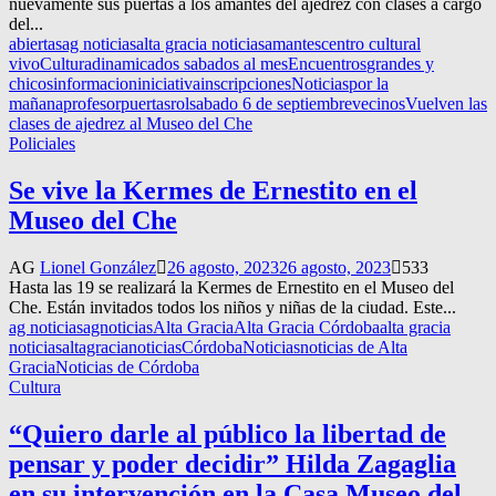
nuevamente sus puertas a los amantes del ajedrez con clases a cargo
del...
abiertas
ag noticias
alta gracia noticias
amantes
centro cultural
vivo
Cultura
dinamica
dos sabados al mes
Encuentros
grandes y
chicos
informacion
iniciativa
inscripciones
Noticias
por la
mañana
profesor
puertas
rol
sabado 6 de septiembre
vecinos
Vuelven las
clases de ajedrez al Museo del Che
Policiales
Se vive la Kermes de Ernestito en el
Museo del Che
AG
Lionel González
26 agosto, 2023
26 agosto, 2023
533
Hasta las 19 se realizará la Kermes de Ernestito en el Museo del
Che. Están invitados todos los niños y niñas de la ciudad. Este...
ag noticias
agnoticias
Alta Gracia
Alta Gracia Córdoba
alta gracia
noticias
altagracianoticias
Córdoba
Noticias
noticias de Alta
Gracia
Noticias de Córdoba
Cultura
“Quiero darle al público la libertad de
pensar y poder decidir” Hilda Zagaglia
en su intervención en la Casa Museo del