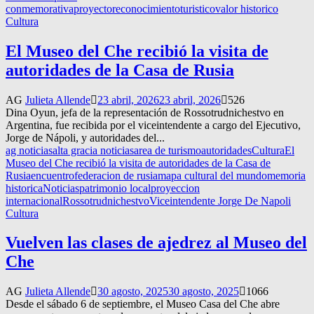
conmemorativa
proyecto
reconocimiento
turistico
valor historico
Cultura
El Museo del Che recibió la visita de
autoridades de la Casa de Rusia
AG
Julieta Allende
23 abril, 2026
23 abril, 2026
526
Dina Oyun, jefa de la representación de Rossotrudnichestvo en
Argentina, fue recibida por el viceintendente a cargo del Ejecutivo,
Jorge de Nápoli, y autoridades del...
ag noticias
alta gracia noticias
area de turismo
autoridades
Cultura
El
Museo del Che recibió la visita de autoridades de la Casa de
Rusia
encuentro
federacion de rusia
mapa cultural del mundo
memoria
historica
Noticias
patrimonio local
proyeccion
internacional
Rossotrudnichestvo
Viceintendente Jorge De Napoli
Cultura
Vuelven las clases de ajedrez al Museo del
Che
AG
Julieta Allende
30 agosto, 2025
30 agosto, 2025
1066
Desde el sábado 6 de septiembre, el Museo Casa del Che abre