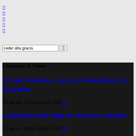
entradas
Search
for:
Search
Crónicas al Voleo
Editorial Columba, o cuando los héroes llegaron a
los kioscos
9 agosto, 2026
8 agosto, 2026
0
La silenciosa resistencia de los pueblos nómadas
2 agosto, 2026
1 agosto, 2026
0