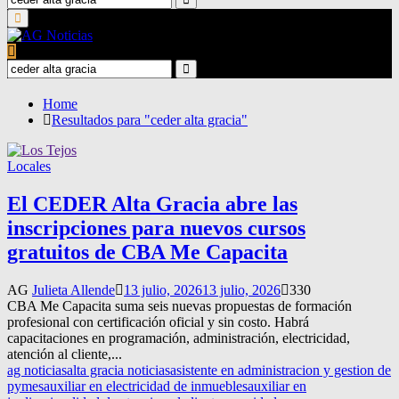
for:
Search
Primary
Menu
Search
for:
Search
Home
Resultados para "ceder alta gracia"
Locales
El CEDER Alta Gracia abre las
inscripciones para nuevos cursos
gratuitos de CBA Me Capacita
AG
Julieta Allende
13 julio, 2026
13 julio, 2026
330
CBA Me Capacita suma seis nuevas propuestas de formación
profesional con certificación oficial y sin costo. Habrá
capacitaciones en programación, administración, electricidad,
atención al cliente,...
ag noticias
alta gracia noticias
asistente en administracion y gestion de
pymes
auxiliar en electricidad de inmuebles
auxiliar en