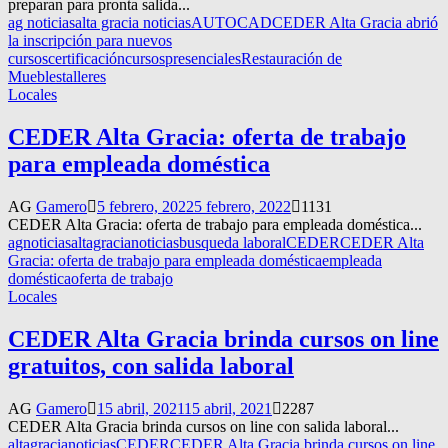
preparan para pronta salida...
ag noticias
alta gracia noticias
AUTOCAD
CEDER Alta Gracia abrió
la inscripción para nuevos
cursos
certificación
cursos
presenciales
Restauración de
Muebles
talleres
Locales
CEDER Alta Gracia: oferta de trabajo
para empleada doméstica
AG
Gamero
5 febrero, 2022
5 febrero, 2022
1131
CEDER Alta Gracia: oferta de trabajo para empleada doméstica...
agnoticias
altagracianoticias
busqueda laboral
CEDER
CEDER Alta
Gracia: oferta de trabajo para empleada doméstica
empleada
doméstica
oferta de trabajo
Locales
CEDER Alta Gracia brinda cursos on line
gratuitos, con salida laboral
AG
Gamero
15 abril, 2021
15 abril, 2021
2287
CEDER Alta Gracia brinda cursos on line con salida laboral...
altagracianoticias
CEDER
CEDER Alta Gracia brinda cursos on line