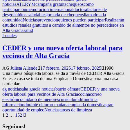
noticias
ATERYM
campaña gratuita
chequeos
como
participar
conmemoracion internacional
doctora
factores de
riesgo
habitos saludables
jornada de chequeos
llamado a la
comunidad
Noticias
prevencion
quienes pueden participar
Realizarán
estudios renales gratuitos a cambio de alimentos no perecederos en
Alta Gracia
salud
Locales
CEDER y una nueva oferta laboral para
vecinos de Alta Gracia
AG
Julieta Allende
17 febrero, 2025
17 febrero, 2025
1990
Una nueva búsqueda laboral se da a través de CEDER Alta Gracia.
En este caso se trata de una Empleada Doméstica para una casa
particular...
ag noticias
alta gracia noticias
barrio cámara
CEDER y una nueva
oferta laboral para vecinos de Alta Gracia
cocina
correo
electrónico
cuidado de menores
currículum
difundir la
información
durante el turno mañana
empleada doméstica
gran
oportunidad de empleo
Noticias
tareas de limpieza
Navegación
1
2
…
152
de
Seguinos!