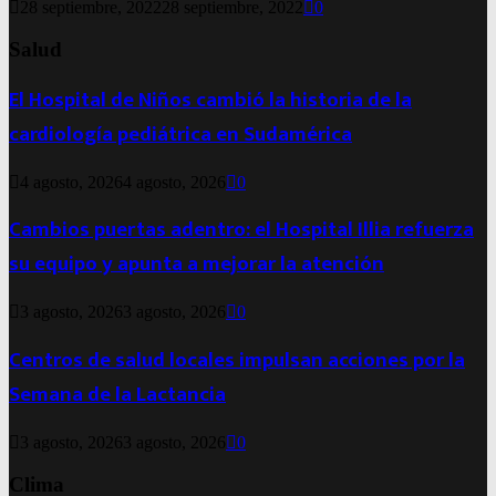
28 septiembre, 2022
28 septiembre, 2022
0
Salud
El Hospital de Niños cambió la historia de la
cardiología pediátrica en Sudamérica
4 agosto, 2026
4 agosto, 2026
0
Cambios puertas adentro: el Hospital Illia refuerza
su equipo y apunta a mejorar la atención
3 agosto, 2026
3 agosto, 2026
0
Centros de salud locales impulsan acciones por la
Semana de la Lactancia
3 agosto, 2026
3 agosto, 2026
0
Clima