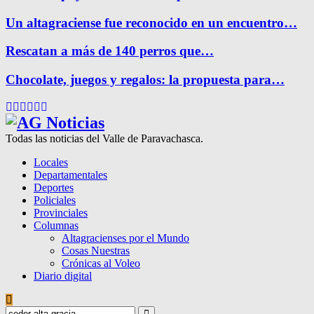
Un altagraciense fue reconocido en un encuentro…
Rescatan a más de 140 perros que…
Chocolate, juegos y regalos: la propuesta para…
Facebook
Twitter
Instagram
Pinterest
Google
Youtube
Todas las noticias del Valle de Paravachasca.
Locales
Departamentales
Deportes
Policiales
Provinciales
Columnas
Altagracienses por el Mundo
Cosas Nuestras
Crónicas al Voleo
Diario digital
Search