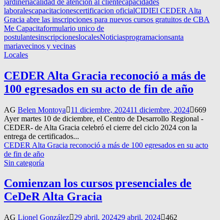
jardineria
calidad de atencion al cliente
capacidades
laborales
capacitaciones
certificacion oficial
CIDI
El CEDER Alta
Gracia abre las inscripciones para nuevos cursos gratuitos de CBA
Me Capacita
formulario unico de
postulantes
inscripciones
locales
Noticias
programacion
santa
maria
vecinos y vecinas
Locales
CEDER Alta Gracia reconoció a más de
100 egresados en su acto de fin de año
AG
Belen Montoya
11 diciembre, 2024
11 diciembre, 2024
669
Ayer martes 10 de diciembre, el Centro de Desarrollo Regional -
CEDER- de Alta Gracia celebró el cierre del ciclo 2024 con la
entrega de certificados...
CEDER Alta Gracia reconoció a más de 100 egresados en su acto
de fin de año
Sin categoría
Comienzan los cursos presenciales de
CeDeR Alta Gracia
AG
Lionel González
29 abril, 2024
29 abril, 2024
462