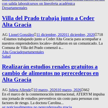
con salida laboral
cursos on line
oferta académica
Departamentales
Villa del Prado trabaja junto a Ceder
Alta Gracia
AG
Lionel González
11 diciembre, 2020
11 diciembre, 2020
718
«Estamos trabajando junto a Ceder Alta Gracia para acompañar a
nuestros emprendedores locales» detallaron en un comunicado. La
Comuna de Villa del Prado comenzó a...
Alta Gracia
departamentales
Salud
Realizarán estudios renales gratuitos a
cambio de alimentos no perecederos en
Alta Gracia
AG
Julieta Allende
10 marzo, 2026
10 marzo, 2026
662
En el marco de la conmemoración internacional, ATERYM impulsa
una jornada de estudios preventivos sin costo para personas con
factores de riesgo. La doctora Carolina...
ag noticias
alimentos no perecederos
alta gracia